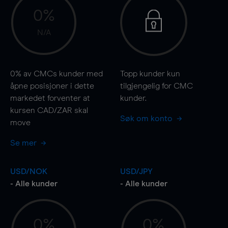
0%
N/A
0%
av CMCs kunder med
Topp kunder kun
åpne posisjoner i dette
tilgjengelig for CMC
markedet forventer at
kunder.
kursen CAD/ZAR skal
Søk om konto
move
Se mer
USD/NOK
USD/JPY
- Alle kunder
- Alle kunder
0%
0%