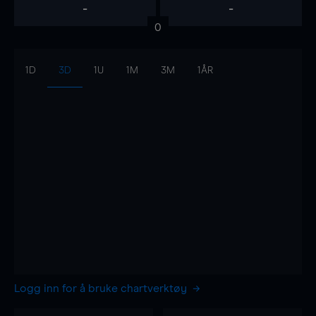
-
-
0
1D
3D
1U
1M
3M
1ÅR
Logg inn for å bruke chartverktøy