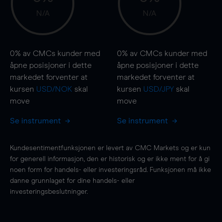
N/A
N/A
0%
av CMCs kunder med
0%
av CMCs kunder med
åpne posisjoner i dette
åpne posisjoner i dette
markedet forventer at
markedet forventer at
kursen
USD/NOK
skal
kursen
USD/JPY
skal
move
move
Se instrument
Se instrument
Kundesentimentfunksjonen er levert av CMC Markets og er kun
for generell informasjon, den er historisk og er ikke ment for å gi
noen form for handels- eller investeringsråd. Funksjonen må ikke
danne grunnlaget for dine handels- eller
investeringsbeslutninger.