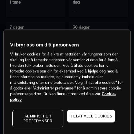
1 time
dag
-
-
7 dager
30 dager
-
-
Vi bryr oss om ditt personvern
Vi bruker cookies for å sikre at nettsiden vår fungerer som den
skal, og for å forbedre tjenesten vår samler vi data for å forstå
0
% av kunder er
på dette instrumentet
hvordan folk bruker nettsiden. Ved å tillate cookies kan vi
forbedre opplevelsen din for eksempel ved å hjelpe deg med å
finne informasjon raskere, og skreddersy innhold eller
Søk om konto
markedsføring etter dine preferanser. Velg "Tillat alle cookies" for
å godta eller "Administrer preferanser" for å administrere cookie-
preferansene dine. Du kan finne ut mer ved å se vår
Cookie-
policy
ADMINISTRER
TILLAT ALLE COOKIES
Kursene er veiledende.
Log in
to see latest market data
PREFERANSER