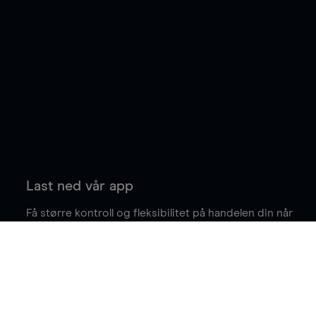
Last ned vår app
Få større kontroll og fleksibilitet på handelen din når
du er på farten.