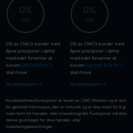
0%
0%
N/A
N/A
0%
av CMCs kunder med
0%
av CMCs kunder med
åpne posisjoner i dette
åpne posisjoner i dette
markedet forventer at
markedet forventer at
kursen
DNB ASA (NO)
kursen
Equinor ASA (NO)
skal
move
skal
move
Se instrument
Se instrument
Kundesentimentfunksjonen er levert av CMC Markets og er kun
for generell informasjon, den er historisk og er ikke ment for å gi
noen form for handels- eller investeringsråd. Funksjonen må ikke
danne grunnlaget for dine handels- eller
investeringsbeslutninger.