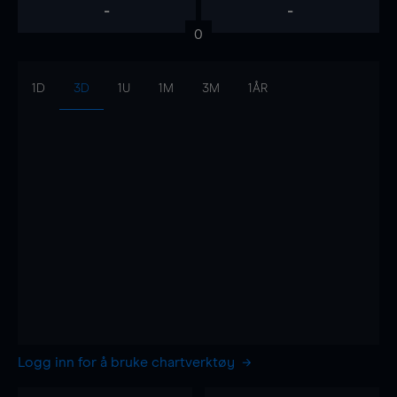
-
-
0
1D
3D
1U
1M
3M
1ÅR
Logg inn for å bruke chartverktøy