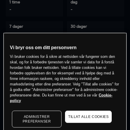
1 time
dag
-
-
7 dager
30 dager
-
-
Vi bryr oss om ditt personvern
Vi bruker cookies for å sikre at nettsiden vår fungerer som den
0
% av kunder er
på dette instrumentet
skal, og for å forbedre tjenesten vår samler vi data for å forstå
hvordan folk bruker nettsiden. Ved å tillate cookies kan vi
forbedre opplevelsen din for eksempel ved å hjelpe deg med å
Søk om konto
finne informasjon raskere, og skreddersy innhold eller
markedsføring etter dine preferanser. Velg "Tillat alle cookies" for
å godta eller "Administrer preferanser" for å administrere cookie-
preferansene dine. Du kan finne ut mer ved å se vår
Cookie-
policy
Kursene er veiledende.
Log in
to see latest market data
ADMINISTRER
TILLAT ALLE COOKIES
PREFERANSER