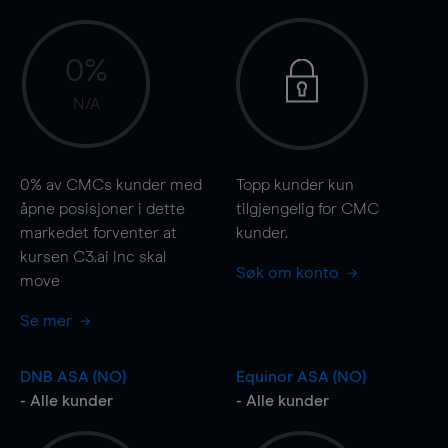
0%
N/A
0%
av CMCs kunder med
Topp kunder kun
åpne posisjoner i dette
tilgjengelig for CMC
markedet forventer at
kunder.
kursen C3.ai Inc skal
Søk om konto
move
Se mer
DNB ASA (NO)
Equinor ASA (NO)
- Alle kunder
- Alle kunder