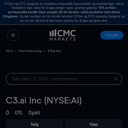
CFDer og OTC-opsjoner er komplekse finansielle instrumenter og investeringer i disse
innebærer høy risiko for å tape penger raskt, grunnet gearing.
70% av ikke-
profesjonelle kunder taper penger når de handler i slike produkter med denne
. Du bør vurdere om du forstår hvordan CFDer og OTC-opsjoner fungerer og
tilbyderen
om du har råd til å ta den høye risikoen for å tape pengene dine.
Handle
Hem
Markedsutvalg
C3.ai Inc
C3.ai Inc (NYSE:AI)
0
0%
0pkt
Selg
Kjøp