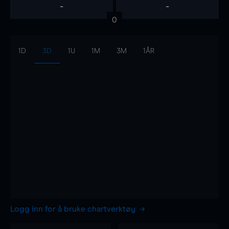
-
-
0
1D
3D
1U
1M
3M
1ÅR
Logg inn for å bruke chartverktøy