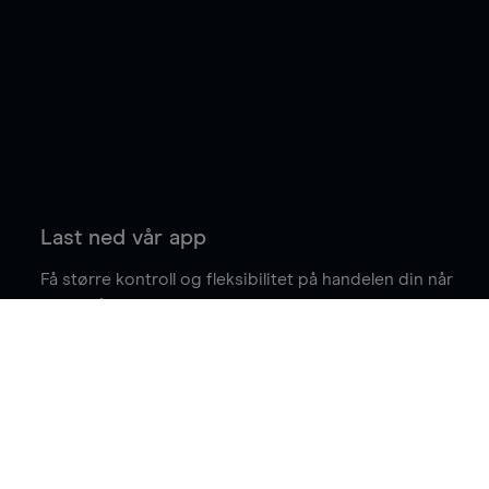
Last ned vår app
Få større kontroll og fleksibilitet på handelen din når
du er på farten.