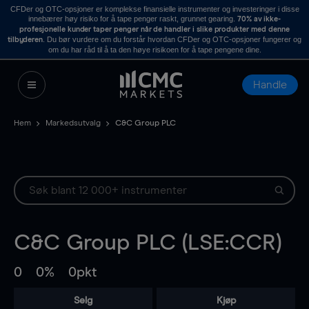
CFDer og OTC-opsjoner er komplekse finansielle instrumenter og investeringer i disse
innebærer høy risiko for å tape penger raskt, grunnet gearing.
70% av ikke-
profesjonelle kunder taper penger når de handler i slike produkter med denne
. Du bør vurdere om du forstår hvordan CFDer og OTC-opsjoner fungerer og
tilbyderen
om du har råd til å ta den høye risikoen for å tape pengene dine.
Handle
Hem
Markedsutvalg
C&C Group PLC
C&C Group PLC (LSE:CCR)
0
0%
0pkt
Selg
Kjøp