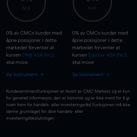
N/A
N/A
0%
av CMCs kunder med
0%
av CMCs kunder med
åpne posisjoner i dette
åpne posisjoner i dette
markedet forventer at
markedet forventer at
kursen
DNB ASA (NO)
kursen
Equinor ASA (NO)
skal
move
skal
move
Se instrument
Se instrument
Kundesentimentfunksjonen er levert av CMC Markets og er kun
for generell informasjon, den er historisk og er ikke ment for å gi
noen form for handels- eller investeringsråd. Funksjonen må ikke
danne grunnlaget for dine handels- eller
investeringsbeslutninger.