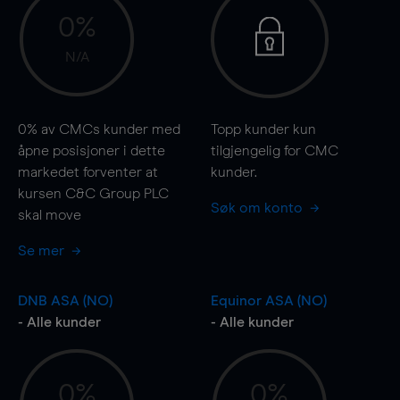
0%
N/A
0%
av CMCs kunder med
Topp kunder kun
åpne posisjoner i dette
tilgjengelig for CMC
markedet forventer at
kunder.
kursen C&C Group PLC
Søk om konto
skal
move
Se mer
DNB ASA (NO)
Equinor ASA (NO)
- Alle kunder
- Alle kunder
0%
0%