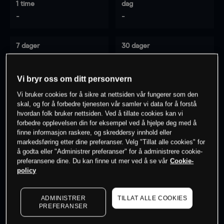
1 time
dag
-
-
7 dager
30 dager
-
-
Vi bryr oss om ditt personvern
Vi bruker cookies for å sikre at nettsiden vår fungerer som den
0
% av kunder er
på dette instrumentet
skal, og for å forbedre tjenesten vår samler vi data for å forstå
hvordan folk bruker nettsiden. Ved å tillate cookies kan vi
forbedre opplevelsen din for eksempel ved å hjelpe deg med å
finne informasjon raskere, og skreddersy innhold eller
Søk om konto
markedsføring etter dine preferanser. Velg "Tillat alle cookies" for
å godta eller "Administrer preferanser" for å administrere cookie-
preferansene dine. Du kan finne ut mer ved å se vår
Cookie-
policy
ADMINISTRER
TILLAT ALLE COOKIES
Kursene er veiledende.
Log in
to see latest market data
PREFERANSER