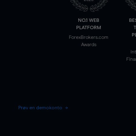
NO.1 WEB
BE
PLATFORM
P
ForexBrokers.com
Awards
In
Fina
Prøv en demokonto