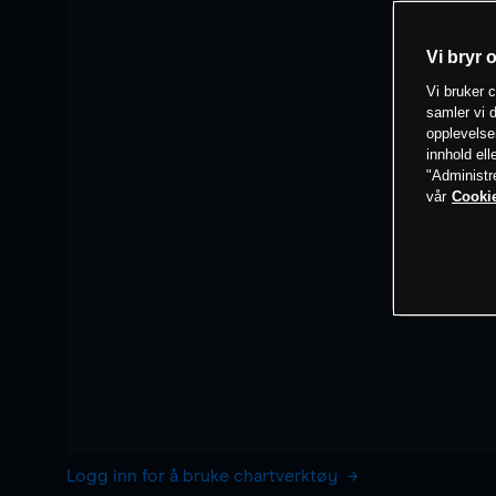
Vi bryr 
Vi bruker c
samler vi d
opplevelse
innhold ell
"Administr
vår
Cookie
Logg inn for å bruke chartverktøy