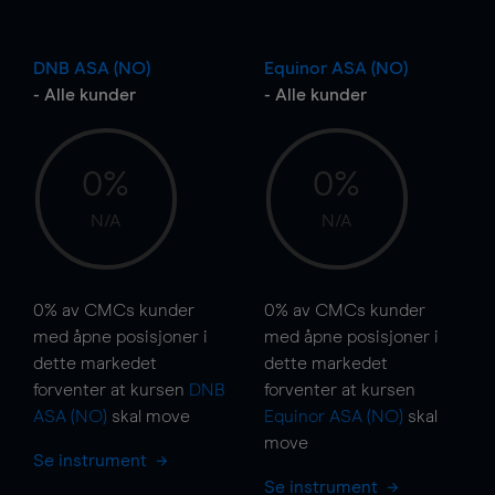
DNB ASA (NO)
Equinor ASA (NO)
- Alle kunder
- Alle kunder
0%
0%
N/A
N/A
0%
av CMCs kunder
0%
av CMCs kunder
med åpne posisjoner i
med åpne posisjoner i
dette markedet
dette markedet
forventer at kursen
DNB
forventer at kursen
ASA (NO)
skal
move
Equinor ASA (NO)
skal
move
Se instrument
Se instrument