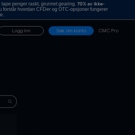
 tape penger raskt, grunnet gearing.
70% av ikke-
u forstår hvordan CFDer og OTC-opsjoner fungerer
e.
Logg inn
Søk om konto
CMC Pro