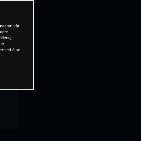
enesten vår
bedre
eddersy
ler
mer ved å se