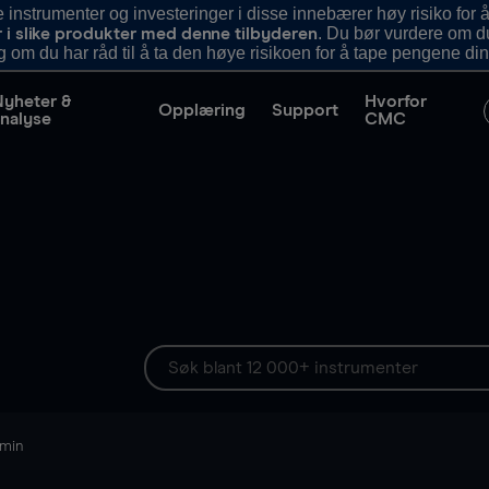
nstrumenter og investeringer i disse innebærer høy risiko for å
. Du bør vurdere om d
r i slike produkter med denne tilbyderen
g om du har råd til å ta den høye risikoen for å tape pengene din
Nyheter &
Hvorfor
Opplæring
Support
nalyse
CMC
 min