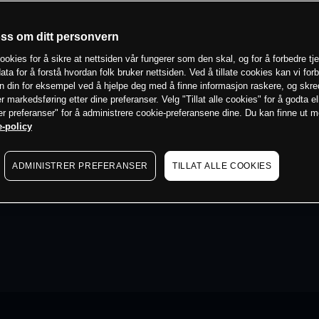
oss om ditt personvern
ookies for å sikre at nettsiden vår fungerer som den skal, og for å forbedre tj
ata for å forstå hvordan folk bruker nettsiden. Ved å tillate cookies kan vi for
n din for eksempel ved å hjelpe deg med å finne informasjon raskere, og skr
er markedsføring etter dine preferanser. Velg "Tillat alle cookies" for å godta el
er preferanser" for å administrere cookie-preferansene dine. Du kan finne ut 
-policy
ADMINISTRER PREFERANSER
TILLAT ALLE COOKIES