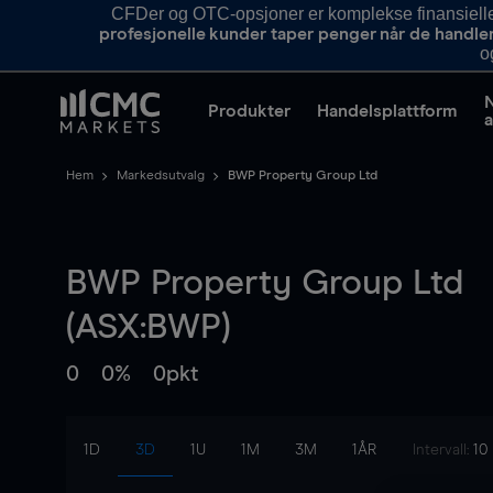
CFDer og OTC-opsjoner er komplekse finansielle i
profesjonelle kunder taper penger når de handle
o
Produkter
Handelsplattform
a
Hem
Markedsutvalg
BWP Property Group Ltd
BWP Property Group Ltd
(ASX:BWP)
0
0%
0pkt
1D
3D
1U
1M
3M
1ÅR
Intervall:
10