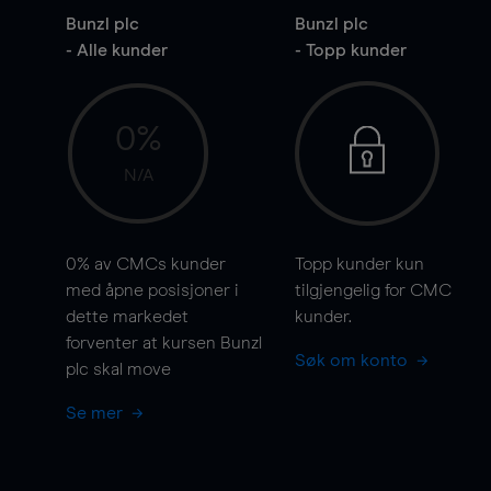
Bunzl plc
Bunzl plc
- Alle kunder
- Topp kunder
0%
N/A
0%
av CMCs kunder
Topp kunder kun
med åpne posisjoner i
tilgjengelig for CMC
dette markedet
kunder.
forventer at kursen Bunzl
Søk om konto
plc skal
move
Se mer