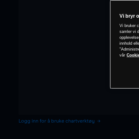
Vi bryr 
Vi bruker c
samler vi d
opplevelse
innhold ell
"Administr
vår
Cookie
Logg inn for å bruke chartverktøy