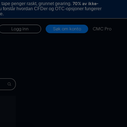
 tape penger raskt, grunnet gearing.
70% av ikke-
u forstår hvordan CFDer og OTC-opsjoner fungerer
e.
Logg inn
Søk om konto
CMC Pro