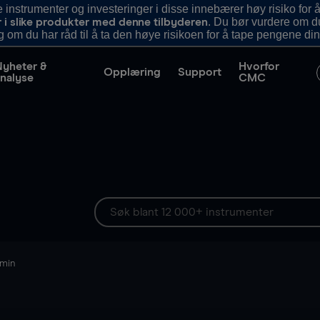
nstrumenter og investeringer i disse innebærer høy risiko for å
. Du bør vurdere om d
r i slike produkter med denne tilbyderen
g om du har råd til å ta den høye risikoen for å tape pengene din
Nyheter &
Hvorfor
Opplæring
Support
nalyse
CMC
 min