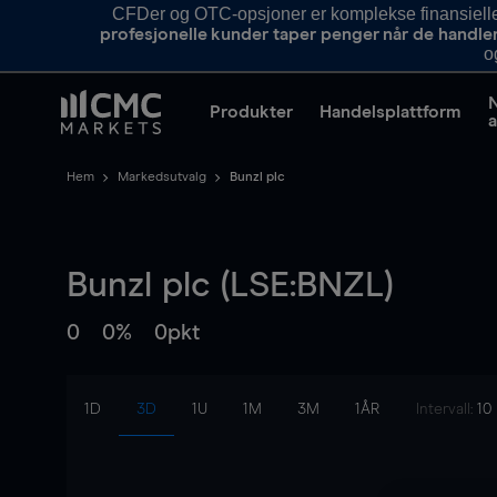
CFDer og OTC-opsjoner er komplekse finansielle i
profesjonelle kunder taper penger når de handle
o
Produkter
Handelsplattform
a
Hem
Markedsutvalg
Bunzl plc
Bunzl plc (LSE:BNZL)
0
0%
0pkt
1D
3D
1U
1M
3M
1ÅR
Intervall:
10