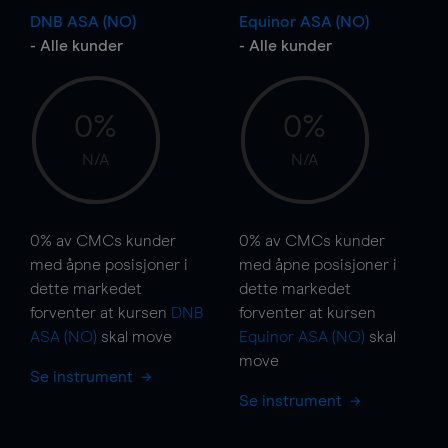
DNB ASA (NO)
Equinor ASA (NO)
- Alle kunder
- Alle kunder
0%
0%
N/A
N/A
0%
av CMCs kunder
0%
av CMCs kunder
med åpne posisjoner i
med åpne posisjoner i
dette markedet
dette markedet
forventer at kursen
DNB
forventer at kursen
ASA (NO)
skal
move
Equinor ASA (NO)
skal
move
Se instrument
Se instrument