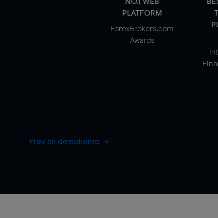
NO.1 WEB
BE
PLATFORM
P
ForexBrokers.com
Awards
In
Fina
Prøv en demokonto