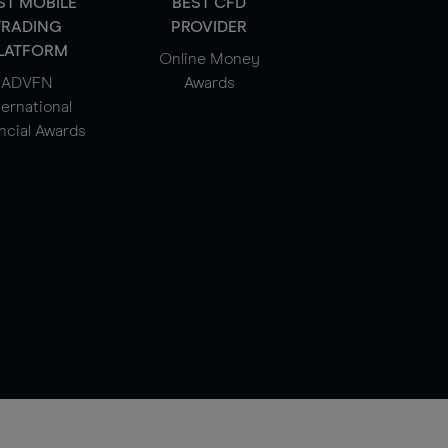
ST MOBILE
BEST CFD
TRADING
PROVIDER
LATFORM
Online Money
ADVFN
Awards
ternational
ncial Awards