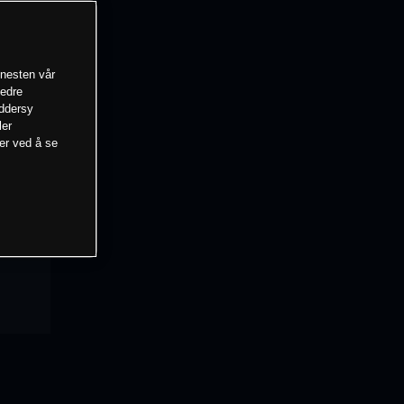
enesten vår
bedre
eddersy
ler
mer ved å se