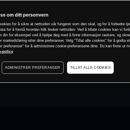
oss om ditt personvern
ookies for å sikre at nettsiden vår fungerer som den skal, og for å forbedre tj
ata for å forstå hvordan folk bruker nettsiden. Ved å tillate cookies kan vi for
n din for eksempel ved å hjelpe deg med å finne informasjon raskere, og skr
er markedsføring etter dine preferanser. Velg "Tillat alle cookies" for å godta el
er preferanser" for å administrere cookie-preferansene dine. Du kan finne ut 
-policy
ADMINISTRER PREFERANSER
TILLAT ALLE COOKIES