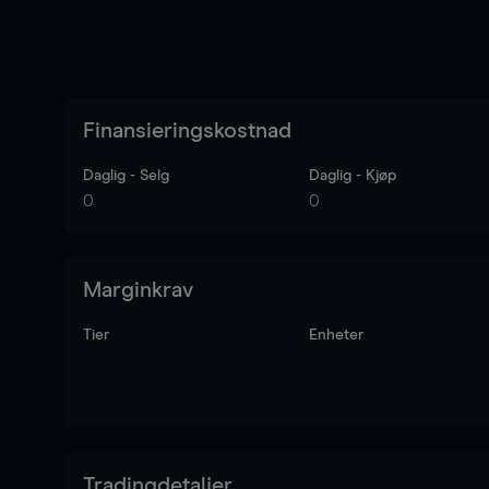
Finansieringskostnad
Daglig - Selg
Daglig - Kjøp
0
0
Marginkrav
Tier
Enheter
Tradingdetaljer