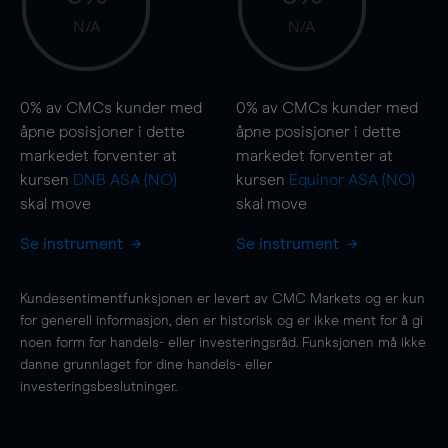
N/A
N/A
0%
av CMCs kunder med
0%
av CMCs kunder med
åpne posisjoner i dette
åpne posisjoner i dette
markedet forventer at
markedet forventer at
kursen
DNB ASA (NO)
kursen
Equinor ASA (NO)
skal
move
skal
move
Se instrument
Se instrument
Kundesentimentfunksjonen er levert av CMC Markets og er kun
for generell informasjon, den er historisk og er ikke ment for å gi
noen form for handels- eller investeringsråd. Funksjonen må ikke
danne grunnlaget for dine handels- eller
investeringsbeslutninger.