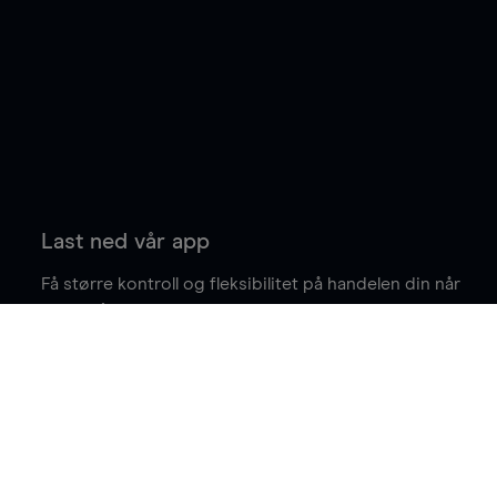
Last ned vår app
Få større kontroll og fleksibilitet på handelen din når
du er på farten.