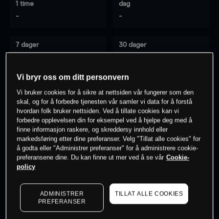
1 time
dag
-
-
7 dager
30 dager
-
-
Vi bryr oss om ditt personvern
Vi bruker cookies for å sikre at nettsiden vår fungerer som den
0
% av kunder er
på dette instrumentet
skal, og for å forbedre tjenesten vår samler vi data for å forstå
hvordan folk bruker nettsiden. Ved å tillate cookies kan vi
forbedre opplevelsen din for eksempel ved å hjelpe deg med å
finne informasjon raskere, og skreddersy innhold eller
Søk om konto
markedsføring etter dine preferanser. Velg "Tillat alle cookies" for
å godta eller "Administrer preferanser" for å administrere cookie-
preferansene dine. Du kan finne ut mer ved å se vår
Cookie-
policy
ADMINISTRER
TILLAT ALLE COOKIES
Kursene er veiledende.
Log in
to see latest market data
PREFERANSER