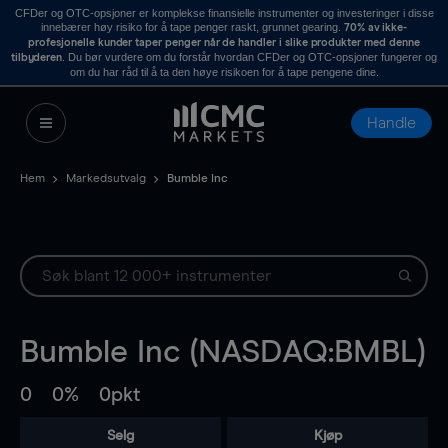
CFDer og OTC-opsjoner er komplekse finansielle instrumenter og investeringer i disse
innebærer høy risiko for å tape penger raskt, grunnet gearing.
70% av ikke-
profesjonelle kunder taper penger når de handler i slike produkter med denne
. Du bør vurdere om du forstår hvordan CFDer og OTC-opsjoner fungerer og
tilbyderen
om du har råd til å ta den høye risikoen for å tape pengene dine.
Handle
Hem
Markedsutvalg
Bumble Inc
Bumble Inc (NASDAQ:BMBL)
0
0%
0pkt
Selg
Kjøp