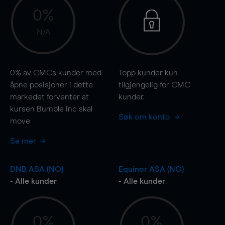
0%
N/A
0%
av CMCs kunder med
Topp kunder kun
åpne posisjoner i dette
tilgjengelig for CMC
markedet forventer at
kunder.
kursen Bumble Inc skal
Søk om konto
move
Se mer
DNB ASA (NO)
Equinor ASA (NO)
- Alle kunder
- Alle kunder
0%
0%