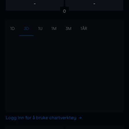
-
-
0
1D
3D
1U
1M
3M
1ÅR
Logg inn for å bruke chartverktøy