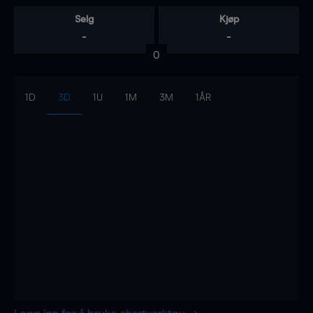
Selg
Kjøp
-
-
0
1D
3D
1U
1M
3M
1ÅR