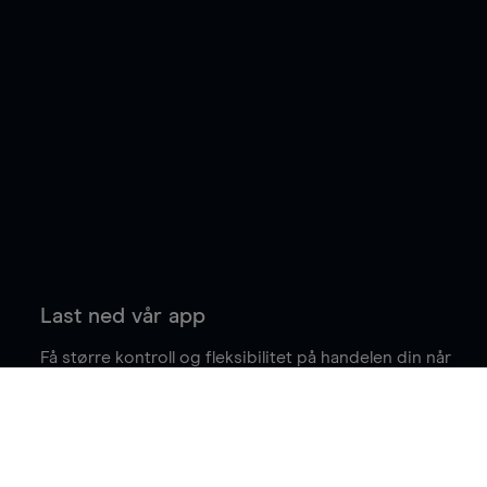
Last ned vår app
Få større kontroll og fleksibilitet på handelen din når
du er på farten.