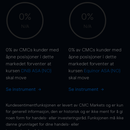
0%
0%
N/A
N/A
0%
av CMCs kunder med
0%
av CMCs kunder med
åpne posisjoner i dette
åpne posisjoner i dette
markedet forventer at
markedet forventer at
kursen
DNB ASA (NO)
kursen
Equinor ASA (NO)
skal
move
skal
move
Se instrument
Se instrument
Kundesentimentfunksjonen er levert av CMC Markets og er kun
for generell informasjon, den er historisk og er ikke ment for å gi
noen form for handels- eller investeringsråd. Funksjonen må ikke
danne grunnlaget for dine handels- eller