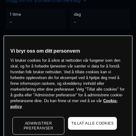
Logg inn for å bruke chartverktøy
1 time
dag
-
-
7 dager
30 dager
-
-
Vi bryr oss om ditt personvern
Vi bruker cookies for å sikre at nettsiden vår fungerer som den
skal, og for å forbedre tjenesten vår samler vi data for å forstå
hvordan folk bruker nettsiden. Ved å tillate cookies kan vi
0
% av kunder er
på dette instrumentet
forbedre opplevelsen din for eksempel ved å hjelpe deg med å
finne informasjon raskere, og skreddersy innhold eller
markedsføring etter dine preferanser. Velg "Tillat alle cookies" for
Søk om konto
å godta eller "Administrer preferanser" for å administrere cookie-
preferansene dine. Du kan finne ut mer ved å se vår
Cookie-
policy
ADMINISTRER
TILLAT ALLE COOKIES
PREFERANSER
Kursene er veiledende.
Log in
to see latest market data