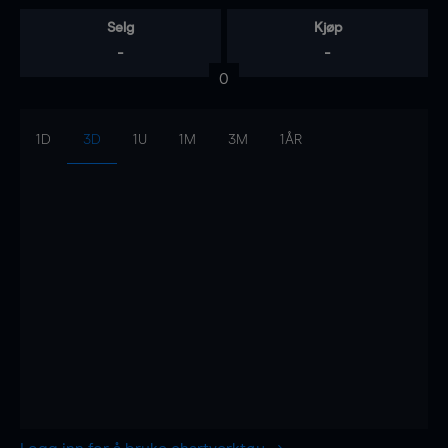
Selg
Kjøp
-
-
0
1D
3D
1U
1M
3M
1ÅR