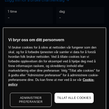
Logg inn for å bruke chartverktøy
1 time
dag
-
-
7 dager
30 dager
-
-
Vi bryr oss om ditt personvern
Vi bruker cookies for å sikre at nettsiden vår fungerer som den
skal, og for å forbedre tjenesten vår samler vi data for å forstå
hvordan folk bruker nettsiden. Ved å tillate cookies kan vi
0
% av kunder er
på dette instrumentet
forbedre opplevelsen din for eksempel ved å hjelpe deg med å
finne informasjon raskere, og skreddersy innhold eller
markedsføring etter dine preferanser. Velg "Tillat alle cookies" for
Søk om konto
å godta eller "Administrer preferanser" for å administrere cookie-
preferansene dine. Du kan finne ut mer ved å se vår
Cookie-
policy
ADMINISTRER
TILLAT ALLE COOKIES
PREFERANSER
Kursene er veiledende.
Log in
to see latest market data