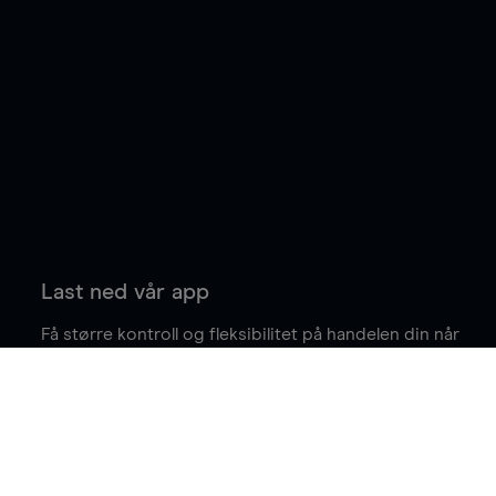
Last ned vår app
Få større kontroll og fleksibilitet på handelen din når
du er på farten.