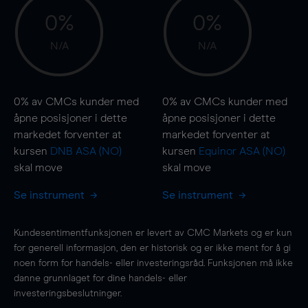
0%
0%
N/A
N/A
0%
av CMCs kunder med
0%
av CMCs kunder med
åpne posisjoner i dette
åpne posisjoner i dette
markedet forventer at
markedet forventer at
kursen
DNB ASA (NO)
kursen
Equinor ASA (NO)
skal
move
skal
move
Se instrument
Se instrument
Kundesentimentfunksjonen er levert av CMC Markets og er kun
for generell informasjon, den er historisk og er ikke ment for å gi
noen form for handels- eller investeringsråd. Funksjonen må ikke
danne grunnlaget for dine handels- eller
investeringsbeslutninger.