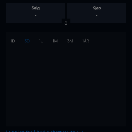
Selg
Kjøp
-
-
0
1D
3D
1U
1M
3M
1ÅR