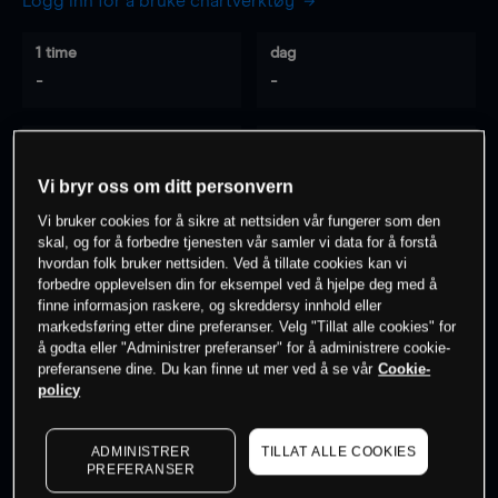
Logg inn for å bruke chartverktøy
1 time
dag
-
-
7 dager
30 dager
-
-
Vi bryr oss om ditt personvern
Vi bruker cookies for å sikre at nettsiden vår fungerer som den
skal, og for å forbedre tjenesten vår samler vi data for å forstå
hvordan folk bruker nettsiden. Ved å tillate cookies kan vi
0
% av kunder er
på dette instrumentet
forbedre opplevelsen din for eksempel ved å hjelpe deg med å
finne informasjon raskere, og skreddersy innhold eller
markedsføring etter dine preferanser. Velg "Tillat alle cookies" for
Søk om konto
å godta eller "Administrer preferanser" for å administrere cookie-
preferansene dine. Du kan finne ut mer ved å se vår
Cookie-
policy
ADMINISTRER
TILLAT ALLE COOKIES
PREFERANSER
Kursene er veiledende.
Log in
to see latest market data