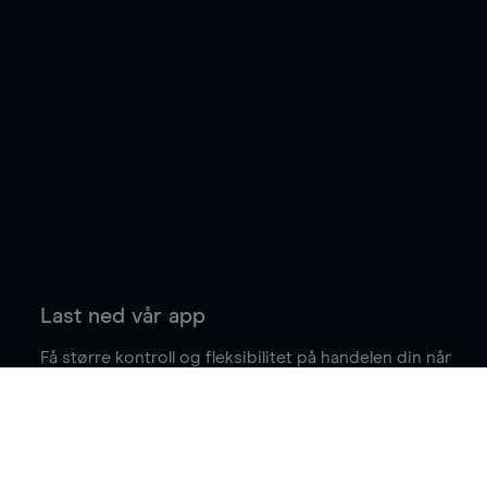
Last ned vår app
Få større kontroll og fleksibilitet på handelen din når
du er på farten.