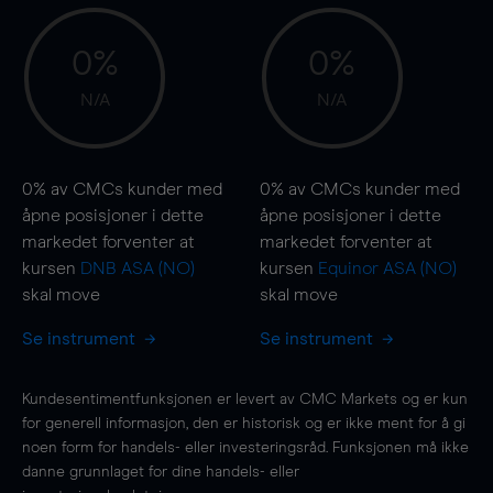
0%
0%
N/A
N/A
0%
av CMCs kunder med
0%
av CMCs kunder med
åpne posisjoner i dette
åpne posisjoner i dette
markedet forventer at
markedet forventer at
kursen
DNB ASA (NO)
kursen
Equinor ASA (NO)
skal
move
skal
move
Se instrument
Se instrument
Kundesentimentfunksjonen er levert av CMC Markets og er kun
for generell informasjon, den er historisk og er ikke ment for å gi
noen form for handels- eller investeringsråd. Funksjonen må ikke
danne grunnlaget for dine handels- eller