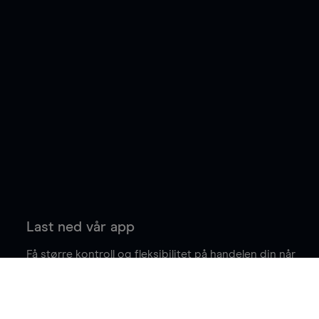
Last ned vår app
Få større kontroll og fleksibilitet på handelen din når
du er på farten.