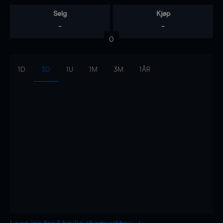
Selg
Kjøp
-
-
0
1D
3D
1U
1M
3M
1ÅR