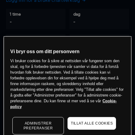
Logg inn for å bruke chartverktøy
1 time
dag
-
-
7 dager
30 dager
-
-
Vi bryr oss om ditt personvern
Vi bruker cookies for å sikre at nettsiden vår fungerer som den
skal, og for å forbedre tjenesten vår samler vi data for å forstå
hvordan folk bruker nettsiden. Ved å tillate cookies kan vi
0
% av kunder er
på dette instrumentet
forbedre opplevelsen din for eksempel ved å hjelpe deg med å
finne informasjon raskere, og skreddersy innhold eller
markedsføring etter dine preferanser. Velg "Tillat alle cookies" for
Søk om konto
å godta eller "Administrer preferanser" for å administrere cookie-
preferansene dine. Du kan finne ut mer ved å se vår
Cookie-
policy
ADMINISTRER
TILLAT ALLE COOKIES
PREFERANSER
Kursene er veiledende.
Log in
to see latest market data