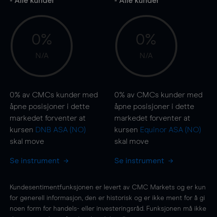
- Alle kunder
- Alle kunder
0%
0%
N/A
N/A
0%
av CMCs kunder med
0%
av CMCs kunder med
åpne posisjoner i dette
åpne posisjoner i dette
markedet forventer at
markedet forventer at
kursen
DNB ASA (NO)
kursen
Equinor ASA (NO)
skal
move
skal
move
Se instrument
Se instrument
Kundesentimentfunksjonen er levert av CMC Markets og er kun
for generell informasjon, den er historisk og er ikke ment for å gi
noen form for handels- eller investeringsråd. Funksjonen må ikke