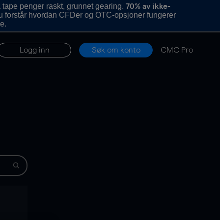
 tape penger raskt, grunnet gearing.
70% av ikke-
u forstår hvordan CFDer og OTC-opsjoner fungerer
e.
Logg inn
Søk om konto
CMC Pro