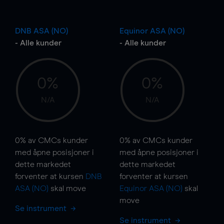
DNB ASA (NO)
Equinor ASA (NO)
- Alle kunder
- Alle kunder
0%
0%
N/A
N/A
0%
av CMCs kunder
0%
av CMCs kunder
med åpne posisjoner i
med åpne posisjoner i
dette markedet
dette markedet
forventer at kursen
DNB
forventer at kursen
ASA (NO)
skal
move
Equinor ASA (NO)
skal
move
Se instrument
Se instrument