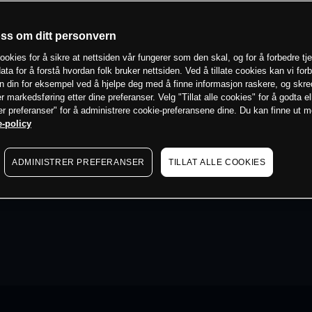
oss om ditt personvern
ookies for å sikre at nettsiden vår fungerer som den skal, og for å forbedre tj
ata for å forstå hvordan folk bruker nettsiden. Ved å tillate cookies kan vi for
n din for eksempel ved å hjelpe deg med å finne informasjon raskere, og skr
er markedsføring etter dine preferanser. Velg "Tillat alle cookies" for å godta el
er preferanser" for å administrere cookie-preferansene dine. Du kan finne ut 
-policy
ADMINISTRER PREFERANSER
TILLAT ALLE COOKIES