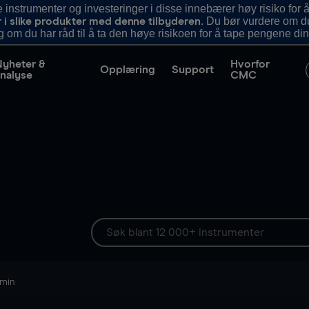
nstrumenter og investeringer i disse innebærer høy risiko for å
. Du bør vurdere om d
r i slike produkter med denne tilbyderen
g om du har råd til å ta den høye risikoen for å tape pengene din
Nyheter &
Hvorfor
Opplæring
Support
nalyse
CMC
 min