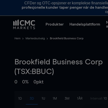
CFDer og OTC-opsjoner er komplekse finansielle i
profesjonelle kunder taper penger når de handle
o
Produkter
Handelsplattform
a
Hem
Markedsutvalg
Brookfield Business Corp
Brookfield Business Corp
(TSX:BBUC)
0
0%
0pkt
1D
3D
1U
1M
3M
1ÅR
Intervall:
10