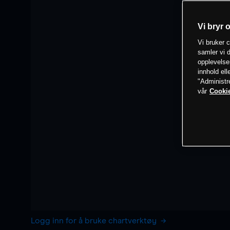
Vi bryr 
Vi bruker c
samler vi d
opplevelse
innhold ell
"Administr
vår
Cookie
Logg inn for å bruke chartverktøy