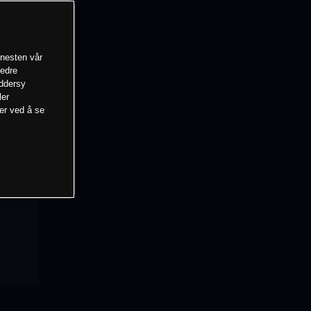
enesten vår
bedre
eddersy
ler
mer ved å se