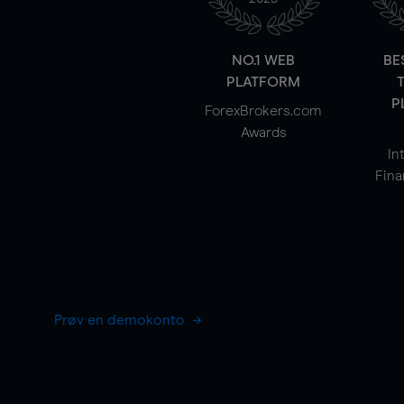
NO.1 WEB
BE
PLATFORM
P
ForexBrokers.com
Awards
In
Fina
Prøv en demokonto