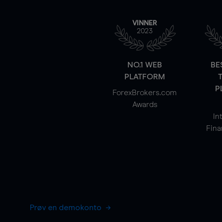
VINNER
2023
NO.1 WEB
BE
PLATFORM
P
ForexBrokers.com
Awards
In
Fina
Prøv en demokonto