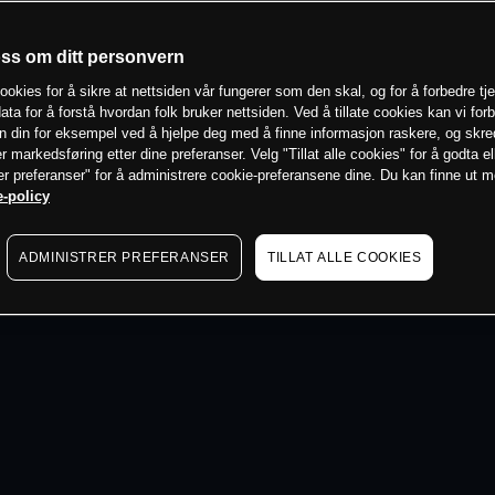
 min
oss om ditt personvern
ookies for å sikre at nettsiden vår fungerer som den skal, og for å forbedre tj
ata for å forstå hvordan folk bruker nettsiden. Ved å tillate cookies kan vi for
n din for eksempel ved å hjelpe deg med å finne informasjon raskere, og skr
er markedsføring etter dine preferanser. Velg "Tillat alle cookies" for å godta el
er preferanser" for å administrere cookie-preferansene dine. Du kan finne ut 
-policy
ADMINISTRER PREFERANSER
TILLAT ALLE COOKIES