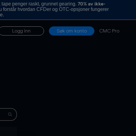
 tape penger raskt, grunnet gearing.
70% av ikke-
u forstår hvordan CFDer og OTC-opsjoner fungerer
e.
Logg inn
Søk om konto
CMC Pro