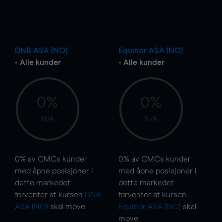
DNB ASA (NO)
Equinor ASA (NO)
- Alle kunder
- Alle kunder
0%
0%
N/A
N/A
0%
av CMCs kunder
0%
av CMCs kunder
med åpne posisjoner i
med åpne posisjoner i
dette markedet
dette markedet
forventer at kursen
DNB
forventer at kursen
ASA (NO)
skal
move
Equinor ASA (NO)
skal
move