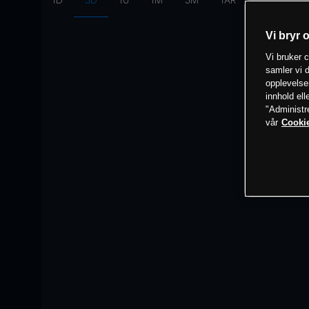
1D
3D
1U
1M
3M
1ÅR
Intervall:
10
Vi bryr 
Vi bruker c
samler vi d
opplevelse
innhold ell
"Administr
vår
Cookie