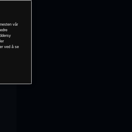
enesten vår
bedre
eddersy
ler
mer ved å se