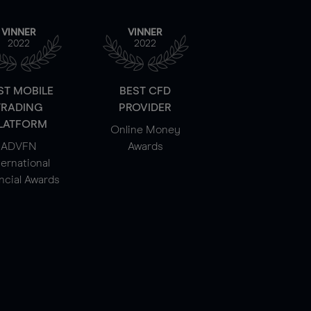
VINNER
VINNER
2022
2022
ST MOBILE
BEST CFD
TRADING
PROVIDER
LATFORM
Online Money
ADVFN
Awards
ternational
ncial Awards