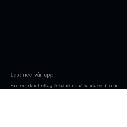
Last ned vår app
Få større kontroll og fleksibilitet på handelen din når
du er på farten.