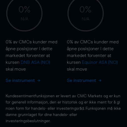
0%
0%
N/A
N/A
0%
av CMCs kunder med
0%
av CMCs kunder med
åpne posisjoner i dette
åpne posisjoner i dette
markedet forventer at
markedet forventer at
kursen
DNB ASA (NO)
kursen
Equinor ASA (NO)
skal
move
skal
move
Se instrument
Se instrument
Kundesentimentfunksjonen er levert av CMC Markets og er kun
for generell informasjon, den er historisk og er ikke ment for å gi
noen form for handels- eller investeringsråd. Funksjonen må ikke
danne grunnlaget for dine handels- eller
investeringsbeslutninger.