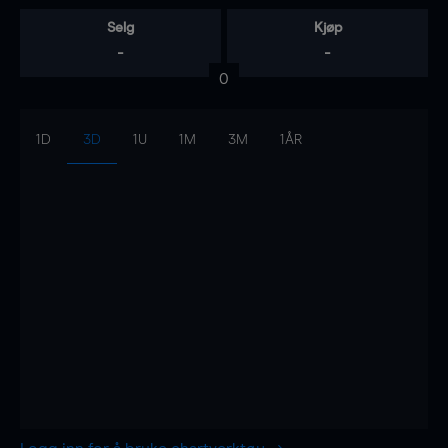
Selg
Kjøp
-
-
0
1D
3D
1U
1M
3M
1ÅR