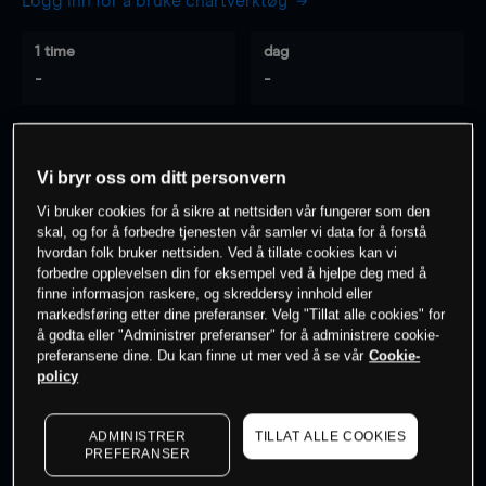
Logg inn for å bruke chartverktøy
1 time
dag
-
-
7 dager
30 dager
-
-
Vi bryr oss om ditt personvern
Vi bruker cookies for å sikre at nettsiden vår fungerer som den
skal, og for å forbedre tjenesten vår samler vi data for å forstå
hvordan folk bruker nettsiden. Ved å tillate cookies kan vi
0
% av kunder er
på dette instrumentet
forbedre opplevelsen din for eksempel ved å hjelpe deg med å
finne informasjon raskere, og skreddersy innhold eller
markedsføring etter dine preferanser. Velg "Tillat alle cookies" for
Søk om konto
å godta eller "Administrer preferanser" for å administrere cookie-
preferansene dine. Du kan finne ut mer ved å se vår
Cookie-
policy
ADMINISTRER
TILLAT ALLE COOKIES
PREFERANSER
Kursene er veiledende.
Log in
to see latest market data