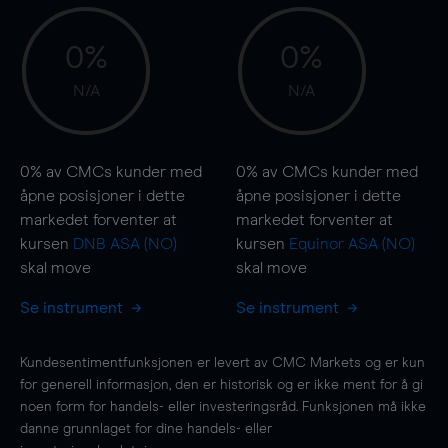
0%
0%
N/A
N/A
0%
av CMCs kunder med
0%
av CMCs kunder med
åpne posisjoner i dette
åpne posisjoner i dette
markedet forventer at
markedet forventer at
kursen
DNB ASA (NO)
kursen
Equinor ASA (NO)
skal
move
skal
move
Se instrument
Se instrument
Kundesentimentfunksjonen er levert av CMC Markets og er kun
for generell informasjon, den er historisk og er ikke ment for å gi
noen form for handels- eller investeringsråd. Funksjonen må ikke
danne grunnlaget for dine handels- eller