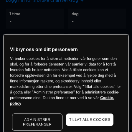
Logg inn for å bruke chartverktøy
1 time
dag
-
-
7 dager
30 dager
-
-
Vi bryr oss om ditt personvern
Vi bruker cookies for å sikre at nettsiden vår fungerer som den
skal, og for å forbedre tjenesten vår samler vi data for å forstå
hvordan folk bruker nettsiden. Ved å tillate cookies kan vi
0
% av kunder er
på dette instrumentet
forbedre opplevelsen din for eksempel ved å hjelpe deg med å
finne informasjon raskere, og skreddersy innhold eller
markedsføring etter dine preferanser. Velg "Tillat alle cookies" for
Søk om konto
å godta eller "Administrer preferanser" for å administrere cookie-
preferansene dine. Du kan finne ut mer ved å se vår
Cookie-
policy
ADMINISTRER
TILLAT ALLE COOKIES
PREFERANSER
Kursene er veiledende.
Log in
to see latest market data