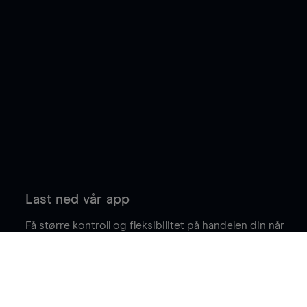
Last ned vår app
Få større kontroll og fleksibilitet på handelen din når
du er på farten.