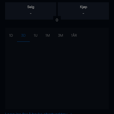
Selg
Kjøp
-
-
0
1D
3D
1U
1M
3M
1ÅR