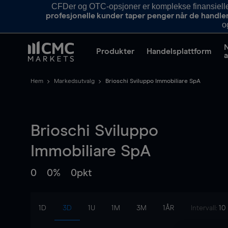
CFDer og OTC-opsjoner er komplekse finansielle i
profesjonelle kunder taper penger når de handle
o
Produkter
Handelsplattform
a
Hem
Markedsutvalg
Brioschi Sviluppo Immobiliare SpA
Brioschi Sviluppo
Immobiliare SpA
0
0%
0pkt
1D
3D
1U
1M
3M
1ÅR
Intervall:
10