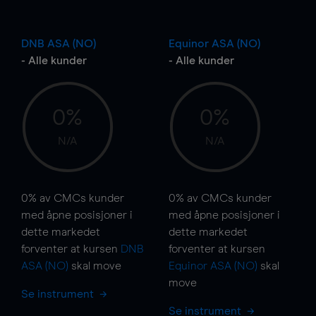
DNB ASA (NO)
Equinor ASA (NO)
- Alle kunder
- Alle kunder
0%
0%
N/A
N/A
0%
av CMCs kunder
0%
av CMCs kunder
med åpne posisjoner i
med åpne posisjoner i
dette markedet
dette markedet
forventer at kursen
DNB
forventer at kursen
ASA (NO)
skal
move
Equinor ASA (NO)
skal
move
Se instrument
Se instrument