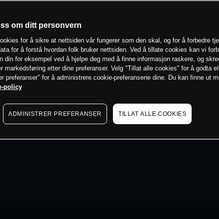
oss om ditt personvern
ookies for å sikre at nettsiden vår fungerer som den skal, og for å forbedre tj
ata for å forstå hvordan folk bruker nettsiden. Ved å tillate cookies kan vi for
n din for eksempel ved å hjelpe deg med å finne informasjon raskere, og skr
er markedsføring etter dine preferanser. Velg "Tillat alle cookies" for å godta el
er preferanser" for å administrere cookie-preferansene dine. Du kan finne ut 
-policy
ADMINISTRER PREFERANSER
TILLAT ALLE COOKIES