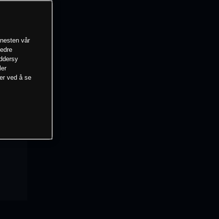
enesten vår
bedre
eddersy
ler
mer ved å se