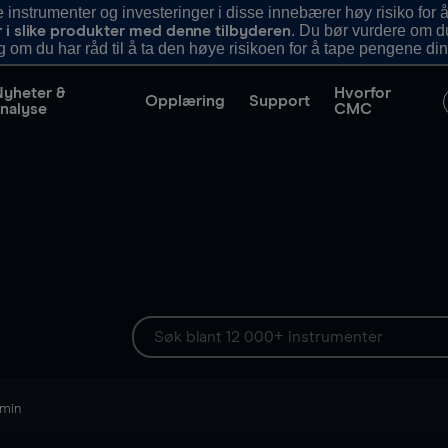
nstrumenter og investeringer i disse innebærer høy risiko for å
. Du bør vurdere om d
r i slike produkter med denne tilbyderen
g om du har råd til å ta den høye risikoen for å tape pengene din
Nyheter &
Hvorfor
Opplæring
Support
nalyse
CMC
 min