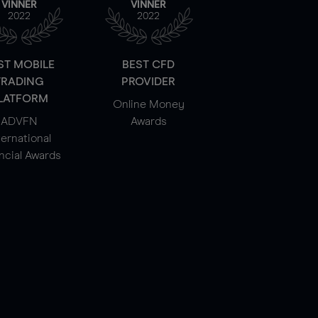
VINNER
VINNER
2022
2022
ST MOBILE
BEST CFD
TRADING
PROVIDER
LATFORM
Online Money
ADVFN
Awards
ternational
ncial Awards