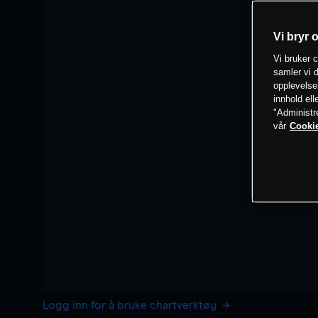
Vi bryr 
Vi bruker c
samler vi d
opplevelse
innhold ell
"Administr
vår
Cookie
Logg inn for å bruke chartverktøy