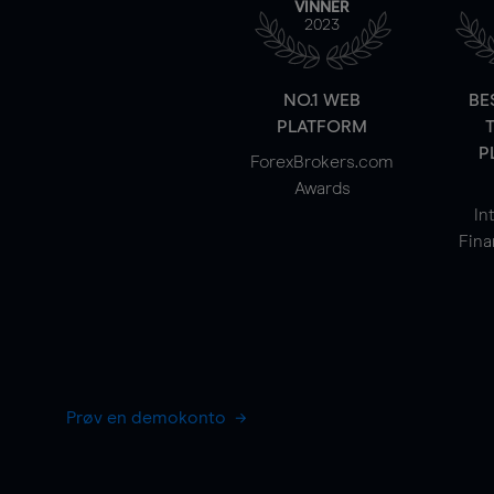
VINNER
2023
NO.1 WEB
BE
PLATFORM
P
ForexBrokers.com
Awards
In
Fina
Prøv en demokonto