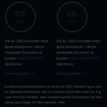
0%
0%
N/A
N/A
0%
av CMCs kunder med
0%
av CMCs kunder med
åpne posisjoner i dette
åpne posisjoner i dette
markedet forventer at
markedet forventer at
kursen
DNB ASA (NO)
kursen
Equinor ASA (NO)
skal
move
skal
move
Se instrument
Se instrument
Kundesentimentfunksjonen er levert av CMC Markets og er kun
for generell informasjon, den er historisk og er ikke ment for å gi
noen form for handels- eller investeringsråd. Funksjonen må ikke
danne grunnlaget for dine handels- eller