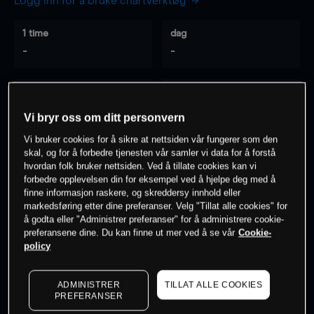
Logg inn for å bruke chartverktøy
1 time
dag
-
-
7 dager
30 dager
-
-
Vi bryr oss om ditt personvern
Vi bruker cookies for å sikre at nettsiden vår fungerer som den
skal, og for å forbedre tjenesten vår samler vi data for å forstå
hvordan folk bruker nettsiden. Ved å tillate cookies kan vi
0
% av kunder er
på dette instrumentet
forbedre opplevelsen din for eksempel ved å hjelpe deg med å
finne informasjon raskere, og skreddersy innhold eller
markedsføring etter dine preferanser. Velg "Tillat alle cookies" for
Søk om konto
å godta eller "Administrer preferanser" for å administrere cookie-
preferansene dine. Du kan finne ut mer ved å se vår
Cookie-
policy
ADMINISTRER
TILLAT ALLE COOKIES
PREFERANSER
Kursene er veiledende.
Log in
to see latest market data