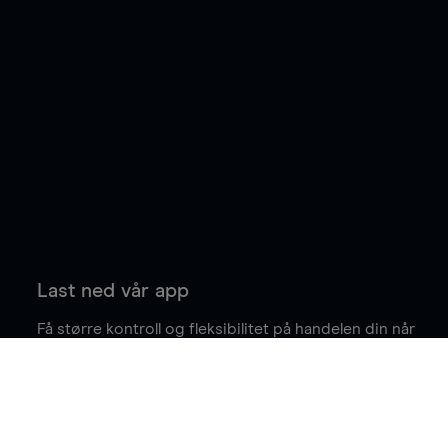
Last ned vår app
Få større kontroll og fleksibilitet på handelen din når
du er på farten.