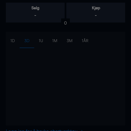
Selg
Kjøp
-
-
0
1D
3D
1U
1M
3M
1ÅR