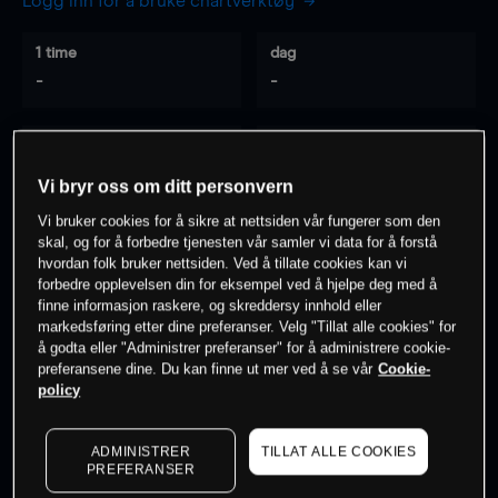
Logg inn for å bruke chartverktøy
1 time
dag
-
-
7 dager
30 dager
-
-
Vi bryr oss om ditt personvern
Vi bruker cookies for å sikre at nettsiden vår fungerer som den
skal, og for å forbedre tjenesten vår samler vi data for å forstå
hvordan folk bruker nettsiden. Ved å tillate cookies kan vi
0
% av kunder er
på dette instrumentet
forbedre opplevelsen din for eksempel ved å hjelpe deg med å
finne informasjon raskere, og skreddersy innhold eller
markedsføring etter dine preferanser. Velg "Tillat alle cookies" for
Søk om konto
å godta eller "Administrer preferanser" for å administrere cookie-
preferansene dine. Du kan finne ut mer ved å se vår
Cookie-
policy
ADMINISTRER
TILLAT ALLE COOKIES
PREFERANSER
Kursene er veiledende.
Log in
to see latest market data