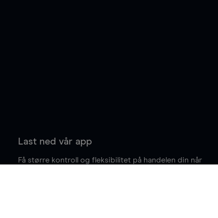
Last ned vår app
Få større kontroll og fleksibilitet på handelen din når
du er på farten.