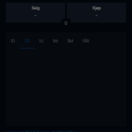
Selg
Kjøp
-
-
0
1D
3D
1U
1M
3M
1ÅR