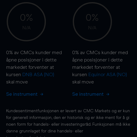
0%
0%
N/A
N/A
0%
av CMCs kunder med
0%
av CMCs kunder med
åpne posisjoner i dette
åpne posisjoner i dette
markedet forventer at
markedet forventer at
kursen
DNB ASA (NO)
kursen
Equinor ASA (NO)
skal
move
skal
move
Se instrument
Se instrument
Kundesentimentfunksjonen er levert av CMC Markets og er kun
for generell informasjon, den er historisk og er ikke ment for å gi
noen form for handels- eller investeringsråd. Funksjonen må ikke
danne grunnlaget for dine handels- eller