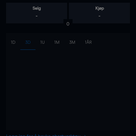
Selg
Kjøp
-
-
0
1D
3D
1U
1M
3M
1ÅR