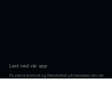
Last ned vår app
Få større kontroll og fleksibilitet på handelen din når
du er på farten.