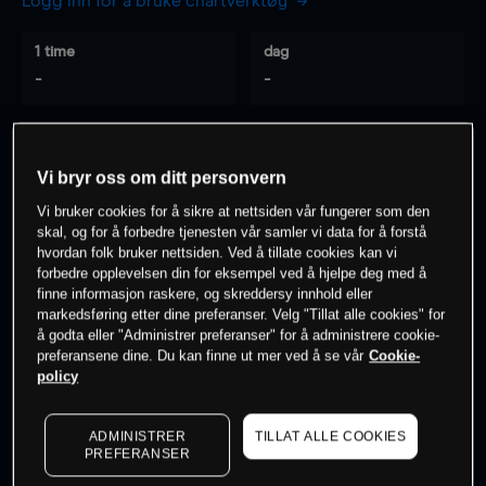
Logg inn for å bruke chartverktøy
1 time
dag
-
-
7 dager
30 dager
-
-
Vi bryr oss om ditt personvern
Vi bruker cookies for å sikre at nettsiden vår fungerer som den
skal, og for å forbedre tjenesten vår samler vi data for å forstå
hvordan folk bruker nettsiden. Ved å tillate cookies kan vi
0
% av kunder er
på dette instrumentet
forbedre opplevelsen din for eksempel ved å hjelpe deg med å
finne informasjon raskere, og skreddersy innhold eller
markedsføring etter dine preferanser. Velg "Tillat alle cookies" for
Søk om konto
å godta eller "Administrer preferanser" for å administrere cookie-
preferansene dine. Du kan finne ut mer ved å se vår
Cookie-
policy
ADMINISTRER
TILLAT ALLE COOKIES
PREFERANSER
Kursene er veiledende.
Log in
to see latest market data