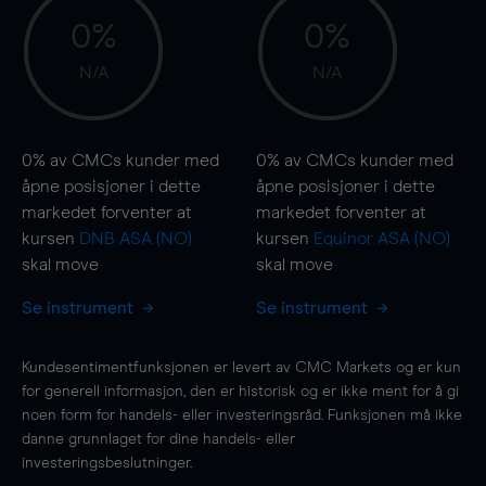
0%
0%
N/A
N/A
0%
av CMCs kunder med
0%
av CMCs kunder med
åpne posisjoner i dette
åpne posisjoner i dette
markedet forventer at
markedet forventer at
kursen
DNB ASA (NO)
kursen
Equinor ASA (NO)
skal
move
skal
move
Se instrument
Se instrument
Kundesentimentfunksjonen er levert av CMC Markets og er kun
for generell informasjon, den er historisk og er ikke ment for å gi
noen form for handels- eller investeringsråd. Funksjonen må ikke
danne grunnlaget for dine handels- eller
investeringsbeslutninger.