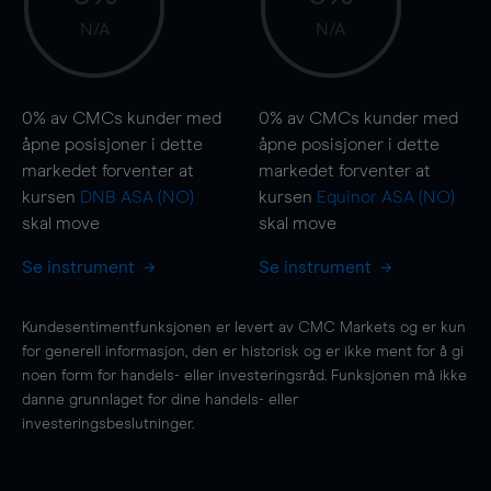
N/A
N/A
0%
av CMCs kunder med
0%
av CMCs kunder med
åpne posisjoner i dette
åpne posisjoner i dette
markedet forventer at
markedet forventer at
kursen
DNB ASA (NO)
kursen
Equinor ASA (NO)
skal
move
skal
move
Se instrument
Se instrument
Kundesentimentfunksjonen er levert av CMC Markets og er kun
for generell informasjon, den er historisk og er ikke ment for å gi
noen form for handels- eller investeringsråd. Funksjonen må ikke
danne grunnlaget for dine handels- eller
investeringsbeslutninger.