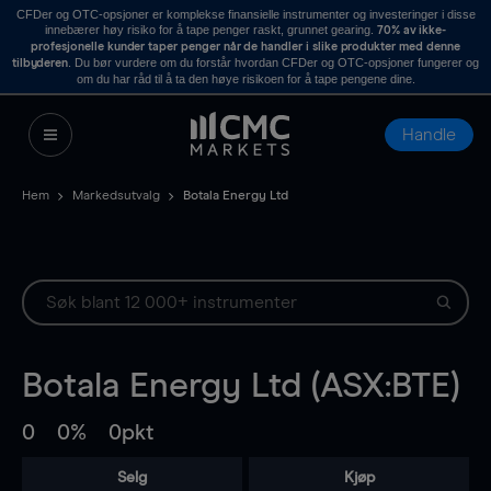
CFDer og OTC-opsjoner er komplekse finansielle instrumenter og investeringer i disse
innebærer høy risiko for å tape penger raskt, grunnet gearing.
70% av ikke-
profesjonelle kunder taper penger når de handler i slike produkter med denne
. Du bør vurdere om du forstår hvordan CFDer og OTC-opsjoner fungerer og
tilbyderen
om du har råd til å ta den høye risikoen for å tape pengene dine.
Handle
Hem
Markedsutvalg
Botala Energy Ltd
Botala Energy Ltd (ASX:BTE)
0
0%
0pkt
Selg
Kjøp