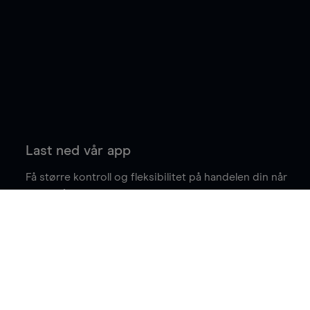
Last ned vår app
Få større kontroll og fleksibilitet på handelen din når
du er på farten.