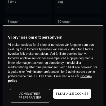
1 time
dag
-
-
7 dager
30 dager
-
-
Vi bryr oss om ditt personvern
Vi bruker cookies for å sikre at nettsiden vår fungerer som den
0
% av kunder er
på dette instrumentet
skal, og for å forbedre tjenesten vår samler vi data for å forstå
hvordan folk bruker nettsiden. Ved å tillate cookies kan vi
forbedre opplevelsen din for eksempel ved å hjelpe deg med å
finne informasjon raskere, og skreddersy innhold eller
Søk om konto
markedsføring etter dine preferanser. Velg "Tillat alle cookies" for
å godta eller "Administrer preferanser" for å administrere cookie-
preferansene dine. Du kan finne ut mer ved å se vår
Cookie-
policy
ADMINISTRER
TILLAT ALLE COOKIES
Kursene er veiledende.
Log in
to see latest market data
PREFERANSER