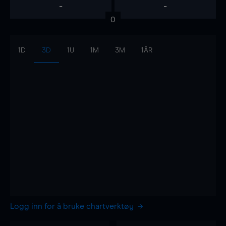
-
-
0
1D
3D
1U
1M
3M
1ÅR
Logg inn for å bruke chartverktøy