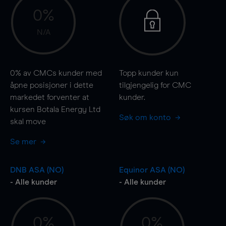
0%
N/A
0%
av CMCs kunder med
Topp kunder kun
åpne posisjoner i dette
tilgjengelig for CMC
markedet forventer at
kunder.
kursen Botala Energy Ltd
Søk om konto
skal
move
Se mer
DNB ASA (NO)
Equinor ASA (NO)
- Alle kunder
- Alle kunder
0%
0%