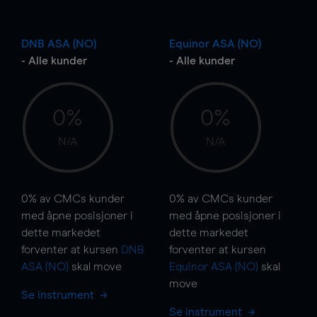
DNB ASA (NO)
Equinor ASA (NO)
- Alle kunder
- Alle kunder
0%
0%
N/A
N/A
0%
av CMCs kunder
0%
av CMCs kunder
med åpne posisjoner i
med åpne posisjoner i
dette markedet
dette markedet
forventer at kursen
DNB
forventer at kursen
ASA (NO)
skal
move
Equinor ASA (NO)
skal
move
Se instrument
Se instrument