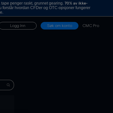
 tape penger raskt, grunnet gearing.
70% av ikke-
u forstår hvordan CFDer og OTC-opsjoner fungerer
e.
Logg inn
Søk om konto
CMC Pro