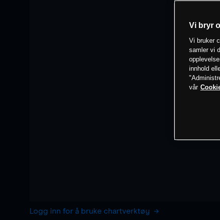
Vi bryr 
Vi bruker c
samler vi d
opplevelse
innhold ell
"Administr
vår
Cookie
Logg inn for å bruke chartverktøy