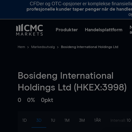
CFDer og OTC-opsjoner er komplekse finansielle i
profesjonelle kunder taper penger når de handle
o
Produkter
Handelsplattform
a
Hem
Markedsutvalg
Bosideng International Holdings Ltd
Bosideng International
Holdings Ltd (HKEX:3998)
0
0%
0pkt
1D
3D
1U
1M
3M
1ÅR
Intervall:
10