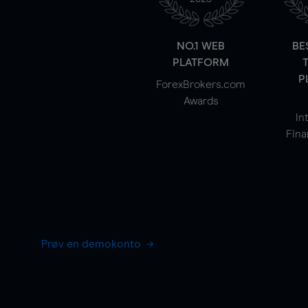
NO.1 WEB
BE
PLATFORM
P
ForexBrokers.com
Awards
In
Fina
Prøv en demokonto