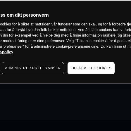
oss om ditt personvern
ookies for å sikre at nettsiden vår fungerer som den skal, og for å forbedre tj
ata for å forstå hvordan folk bruker nettsiden. Ved å tillate cookies kan vi for
n din for eksempel ved å hjelpe deg med å finne informasjon raskere, og skr
er markedsføring etter dine preferanser. Velg "Tillat alle cookies" for å godta el
er preferanser" for å administrere cookie-preferansene dine. Du kan finne ut 
-policy
ADMINISTRER PREFERANSER
TILLAT ALLE COOKIES