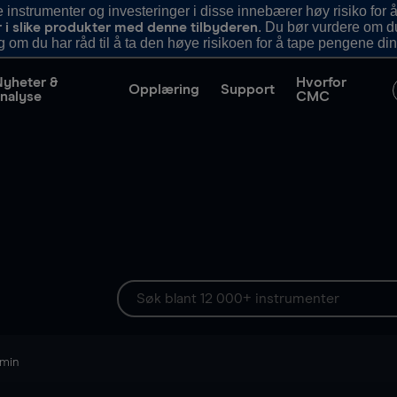
nstrumenter og investeringer i disse innebærer høy risiko for å
. Du bør vurdere om d
r i slike produkter med denne tilbyderen
g om du har råd til å ta den høye risikoen for å tape pengene din
Nyheter &
Hvorfor
Opplæring
Support
nalyse
CMC
 min