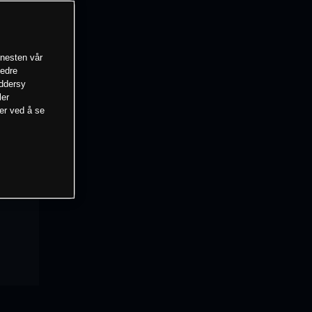
enesten vår
bedre
eddersy
ler
mer ved å se