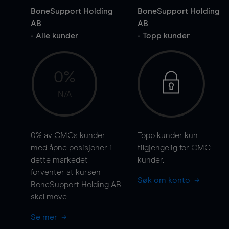
BoneSupport Holding
BoneSupport Holding
AB
AB
- Alle kunder
- Topp kunder
0%
N/A
0%
av CMCs kunder
Topp kunder kun
med åpne posisjoner i
tilgjengelig for CMC
dette markedet
kunder.
forventer at kursen
Søk om konto
BoneSupport Holding AB
skal
move
Se mer