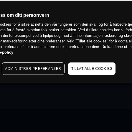
oss om ditt personvern
ookies for å sikre at nettsiden vår fungerer som den skal, og for å forbedre tj
ata for å forstå hvordan folk bruker nettsiden. Ved å tillate cookies kan vi for
n din for eksempel ved å hjelpe deg med å finne informasjon raskere, og skr
er markedsføring etter dine preferanser. Velg "Tillat alle cookies" for å godta el
er preferanser" for å administrere cookie-preferansene dine. Du kan finne ut 
-policy
ADMINISTRER PREFERANSER
TILLAT ALLE COOKIES