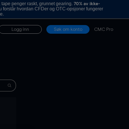
 tape penger raskt, grunnet gearing.
70% av ikke-
u forstår hvordan CFDer og OTC-opsjoner fungerer
e.
Logg inn
Søk om konto
CMC Pro