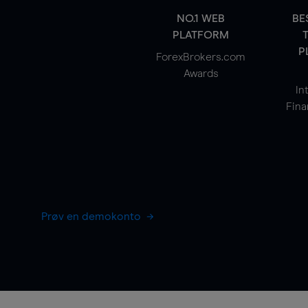
NO.1 WEB
BE
PLATFORM
P
ForexBrokers.com
Awards
In
Fina
Prøv en demokonto