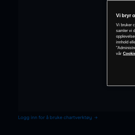
Vi bryr 
Vi bruker c
samler vi d
opplevelse
innhold ell
"Administr
vår
Cookie
Logg inn for å bruke chartverktøy