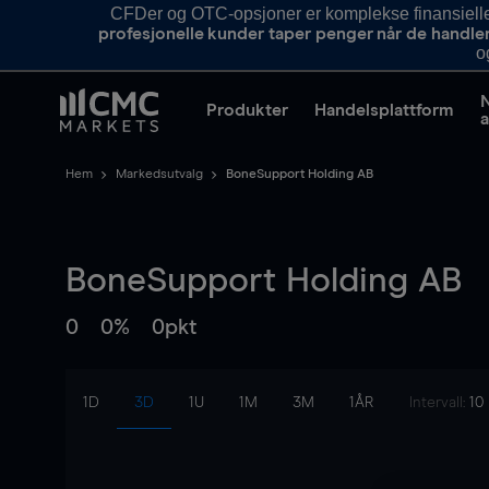
CFDer og OTC-opsjoner er komplekse finansielle i
profesjonelle kunder taper penger når de handle
o
Produkter
Handelsplattform
a
Hem
Markedsutvalg
BoneSupport Holding AB
BoneSupport Holding AB
0
0%
0pkt
1D
3D
1U
1M
3M
1ÅR
Intervall:
10