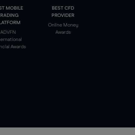
ST MOBILE
BEST CFD
TRADING
PROVIDER
LATFORM
Online Money
ADVFN
Awards
ternational
ncial Awards