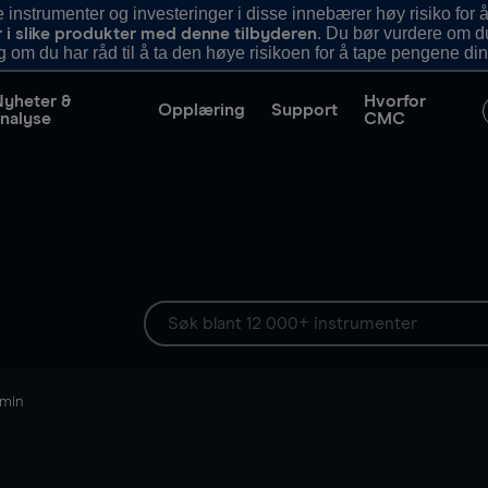
nstrumenter og investeringer i disse innebærer høy risiko for å
. Du bør vurdere om d
r i slike produkter med denne tilbyderen
g om du har råd til å ta den høye risikoen for å tape pengene din
Nyheter &
Hvorfor
Opplæring
Support
nalyse
CMC
 min