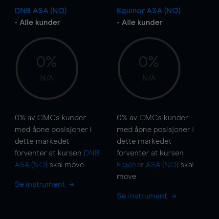
DNB ASA (NO)
Equinor ASA (NO)
- Alle kunder
- Alle kunder
0%
0%
N/A
N/A
0%
av CMCs kunder
0%
av CMCs kunder
med åpne posisjoner i
med åpne posisjoner i
dette markedet
dette markedet
forventer at kursen
DNB
forventer at kursen
ASA (NO)
skal
move
Equinor ASA (NO)
skal
move
Se instrument
Se instrument