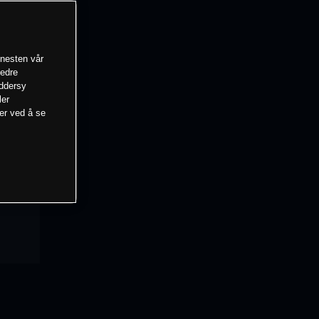
enesten vår
bedre
eddersy
ler
mer ved å se