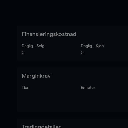
Finansieringskostnad
Daglig - Selg
Daglig - Kjøp
0
0
Marginkrav
Tier
Enheter
Tradingdetaljer