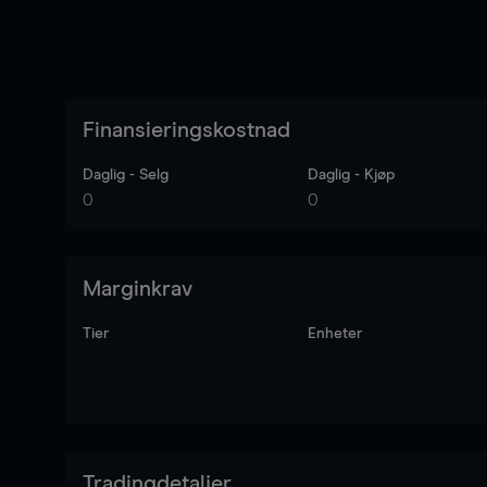
Finansieringskostnad
Daglig - Selg
Daglig - Kjøp
0
0
Marginkrav
Tier
Enheter
Tradingdetaljer