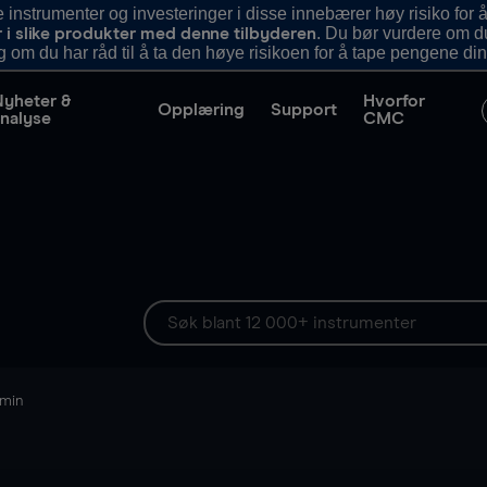
nstrumenter og investeringer i disse innebærer høy risiko for å
. Du bør vurdere om d
r i slike produkter med denne tilbyderen
g om du har råd til å ta den høye risikoen for å tape pengene din
Nyheter &
Hvorfor
Opplæring
Support
nalyse
CMC
 min