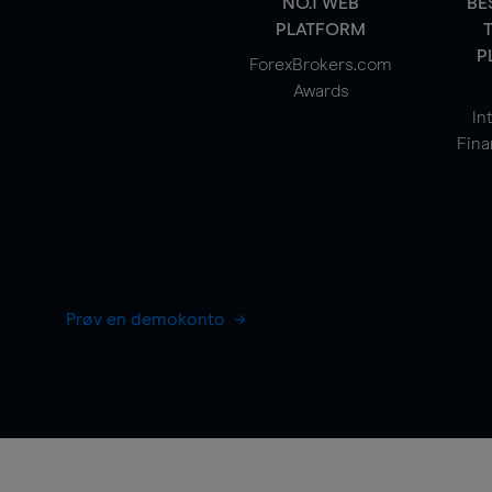
NO.1 WEB
BE
PLATFORM
P
ForexBrokers.com
Awards
In
Fina
Prøv en demokonto