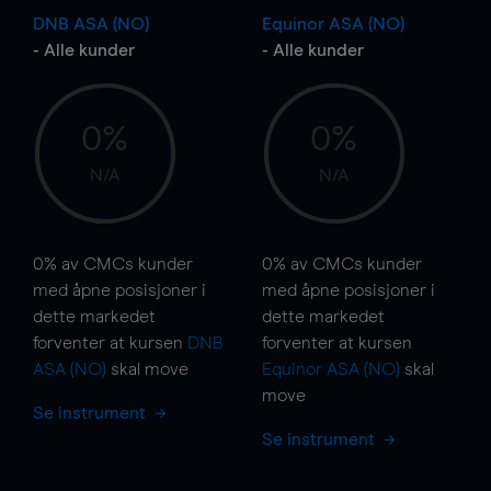
DNB ASA (NO)
Equinor ASA (NO)
- Alle kunder
- Alle kunder
0%
0%
N/A
N/A
0%
av CMCs kunder
0%
av CMCs kunder
med åpne posisjoner i
med åpne posisjoner i
dette markedet
dette markedet
forventer at kursen
DNB
forventer at kursen
ASA (NO)
skal
move
Equinor ASA (NO)
skal
move
Se instrument
Se instrument