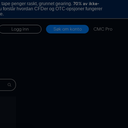
 tape penger raskt, grunnet gearing.
70% av ikke-
u forstår hvordan CFDer og OTC-opsjoner fungerer
e.
Logg inn
Søk om konto
CMC Pro