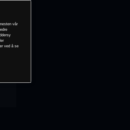
enesten vår
bedre
eddersy
ler
mer ved å se