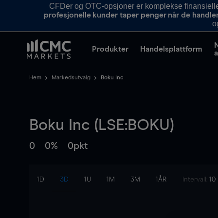
CFDer og OTC-opsjoner er komplekse finansielle i
profesjonelle kunder taper penger når de handle
o
Produkter
Handelsplattform
a
Hem
Markedsutvalg
Boku Inc
Boku Inc (LSE:BOKU)
0
0%
0pkt
1D
3D
1U
1M
3M
1ÅR
Intervall:
10