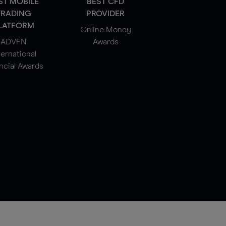
ST MOBILE
BEST CFD
TRADING
PROVIDER
LATFORM
Online Money
ADVFN
Awards
ternational
ncial Awards