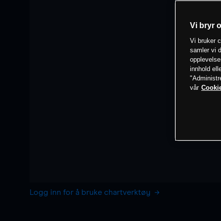
Vi bryr 
Vi bruker c
samler vi d
opplevelse
innhold ell
"Administr
vår
Cookie
Logg inn for å bruke chartverktøy