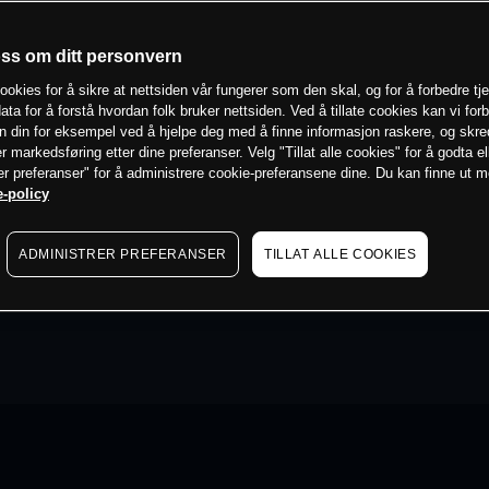
oss om ditt personvern
ookies for å sikre at nettsiden vår fungerer som den skal, og for å forbedre tj
ata for å forstå hvordan folk bruker nettsiden. Ved å tillate cookies kan vi for
n din for eksempel ved å hjelpe deg med å finne informasjon raskere, og skr
er markedsføring etter dine preferanser. Velg "Tillat alle cookies" for å godta el
er preferanser" for å administrere cookie-preferansene dine. Du kan finne ut 
-policy
ADMINISTRER PREFERANSER
TILLAT ALLE COOKIES