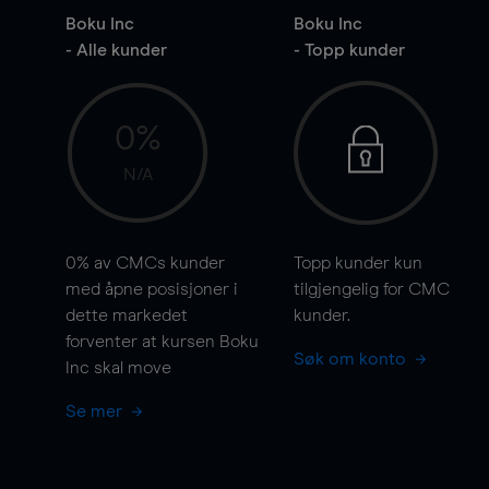
Boku Inc
Boku Inc
- Alle kunder
- Topp kunder
0%
N/A
0%
av CMCs kunder
Topp kunder kun
med åpne posisjoner i
tilgjengelig for CMC
dette markedet
kunder.
forventer at kursen Boku
Søk om konto
Inc skal
move
Se mer