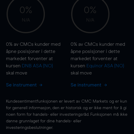
0%
0%
N/A
N/A
0%
av CMCs kunder med
0%
av CMCs kunder med
åpne posisjoner i dette
åpne posisjoner i dette
markedet forventer at
markedet forventer at
kursen
DNB ASA (NO)
kursen
Equinor ASA (NO)
skal
move
skal
move
Se instrument
Se instrument
Kundesentimentfunksjonen er levert av CMC Markets og er kun
for generell informasjon, den er historisk og er ikke ment for å gi
noen form for handels- eller investeringsråd. Funksjonen må ikke
danne grunnlaget for dine handels- eller
investeringsbeslutninger.