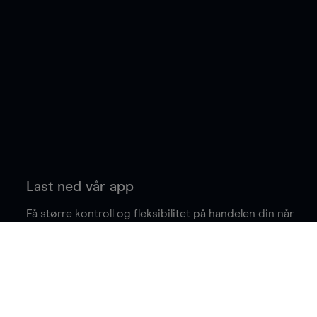
Last ned vår app
Få større kontroll og fleksibilitet på handelen din når
du er på farten.