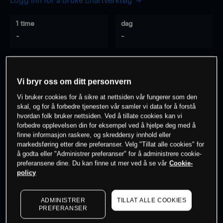
Logg inn for å bruke chartverktøy
1 time
dag
-
-
7 dager
30 dager
-
-
Vi bryr oss om ditt personvern
Vi bruker cookies for å sikre at nettsiden vår fungerer som den
skal, og for å forbedre tjenesten vår samler vi data for å forstå
hvordan folk bruker nettsiden. Ved å tillate cookies kan vi
0
% av kunder er
på dette instrumentet
forbedre opplevelsen din for eksempel ved å hjelpe deg med å
finne informasjon raskere, og skreddersy innhold eller
markedsføring etter dine preferanser. Velg "Tillat alle cookies" for
Søk om konto
å godta eller "Administrer preferanser" for å administrere cookie-
preferansene dine. Du kan finne ut mer ved å se vår
Cookie-
policy
ADMINISTRER
TILLAT ALLE COOKIES
PREFERANSER
Kursene er veiledende.
Log in
to see latest market data