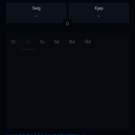
Selg
Kjøp
-
-
0
1D
3D
1U
1M
3M
1ÅR