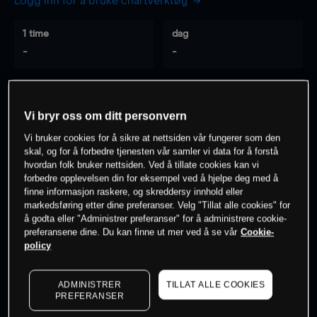
Logg inn for å bruke chartverktøy
1 time
dag
-
-
7 dager
30 dager
-
-
Vi bryr oss om ditt personvern
Vi bruker cookies for å sikre at nettsiden vår fungerer som den
skal, og for å forbedre tjenesten vår samler vi data for å forstå
hvordan folk bruker nettsiden. Ved å tillate cookies kan vi
0
% av kunder er
på dette instrumentet
forbedre opplevelsen din for eksempel ved å hjelpe deg med å
finne informasjon raskere, og skreddersy innhold eller
markedsføring etter dine preferanser. Velg "Tillat alle cookies" for
Søk om konto
å godta eller "Administrer preferanser" for å administrere cookie-
preferansene dine. Du kan finne ut mer ved å se vår
Cookie-
policy
ADMINISTRER
TILLAT ALLE COOKIES
PREFERANSER
Kursene er veiledende.
Log in
to see latest market data