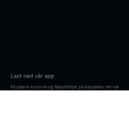
Last ned vår app
Få større kontroll og fleksibilitet på handelen din når
du er på farten.