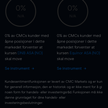
0%
0%
N/A
N/A
0%
av CMCs kunder med
0%
av CMCs kunder med
åpne posisjoner i dette
åpne posisjoner i dette
markedet forventer at
markedet forventer at
kursen
DNB ASA (NO)
kursen
Equinor ASA (NO)
skal
move
skal
move
Se instrument
Se instrument
Kundesentimentfunksjonen er levert av CMC Markets og er kun
for generell informasjon, den er historisk og er ikke ment for å gi
noen form for handels- eller investeringsråd. Funksjonen må ikke
danne grunnlaget for dine handels- eller
investeringsbeslutninger.