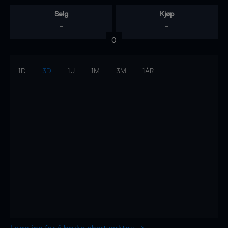
Selg
Kjøp
-
-
0
1D
3D
1U
1M
3M
1ÅR