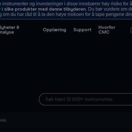
nstrumenter og investeringer i disse innebærer høy risiko for å
. Du bør vurdere om d
r i slike produkter med denne tilbyderen
g om du har råd til å ta den høye risikoen for å tape pengene din
Nyheter &
Hvorfor
Opplæring
Support
nalyse
CMC
 min