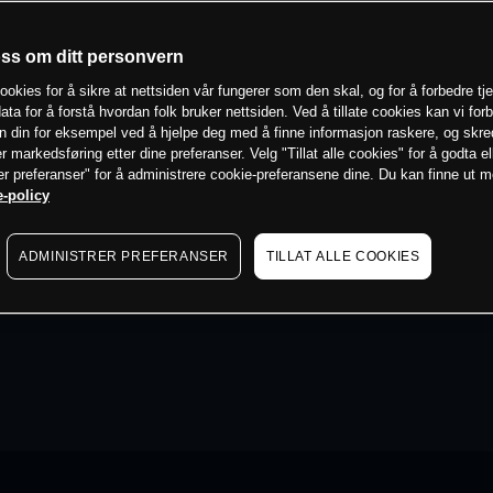
oss om ditt personvern
ookies for å sikre at nettsiden vår fungerer som den skal, og for å forbedre tj
ata for å forstå hvordan folk bruker nettsiden. Ved å tillate cookies kan vi for
n din for eksempel ved å hjelpe deg med å finne informasjon raskere, og skr
er markedsføring etter dine preferanser. Velg "Tillat alle cookies" for å godta el
er preferanser" for å administrere cookie-preferansene dine. Du kan finne ut 
-policy
ADMINISTRER PREFERANSER
TILLAT ALLE COOKIES