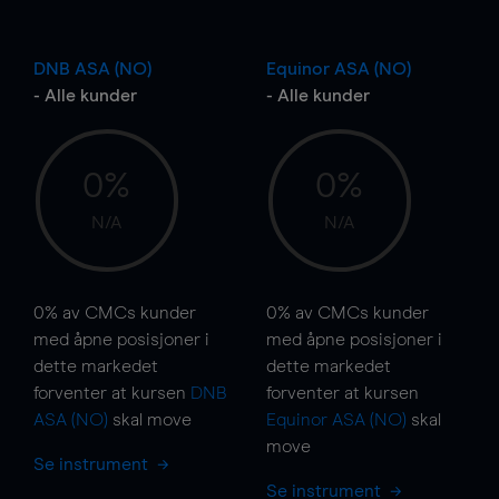
DNB ASA (NO)
Equinor ASA (NO)
- Alle kunder
- Alle kunder
0%
0%
N/A
N/A
0%
av CMCs kunder
0%
av CMCs kunder
med åpne posisjoner i
med åpne posisjoner i
dette markedet
dette markedet
forventer at kursen
DNB
forventer at kursen
ASA (NO)
skal
move
Equinor ASA (NO)
skal
move
Se instrument
Se instrument