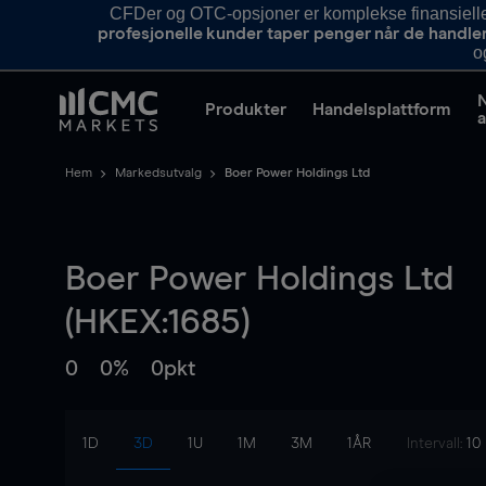
CFDer og OTC-opsjoner er komplekse finansielle i
profesjonelle kunder taper penger når de handle
o
Produkter
Handelsplattform
a
Hem
Markedsutvalg
Boer Power Holdings Ltd
Boer Power Holdings Ltd
(HKEX:1685)
0
0%
0pkt
1D
3D
1U
1M
3M
1ÅR
Intervall:
10