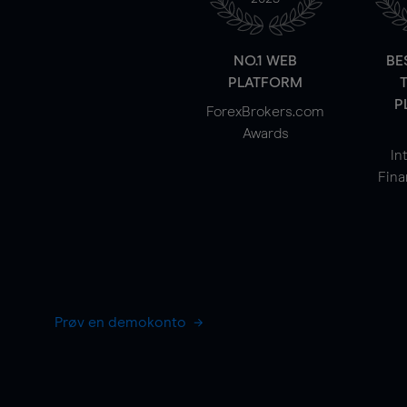
NO.1 WEB
BE
PLATFORM
P
ForexBrokers.com
Awards
In
Fina
Prøv en demokonto