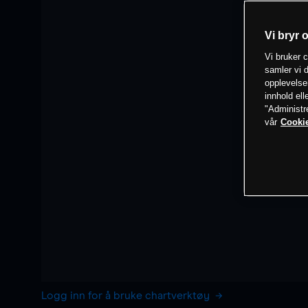
Vi bryr 
Vi bruker c
samler vi d
opplevelse
innhold ell
"Administr
vår
Cookie
Logg inn for å bruke chartverktøy