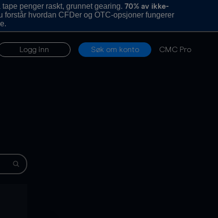
 tape penger raskt, grunnet gearing.
70% av ikke-
u forstår hvordan CFDer og OTC-opsjoner fungerer
e.
Logg inn
Søk om konto
CMC Pro