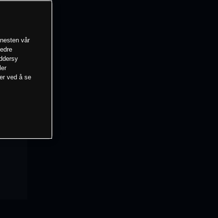
enesten vår
bedre
eddersy
ler
mer ved å se