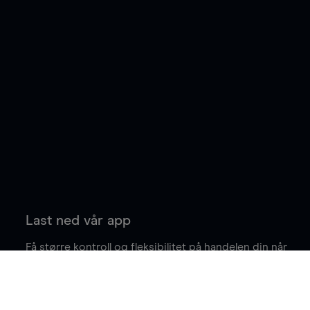
Last ned vår app
Få større kontroll og fleksibilitet på handelen din når
du er på farten.