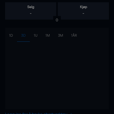
Selg
Kjøp
-
-
0
1D
3D
1U
1M
3M
1ÅR