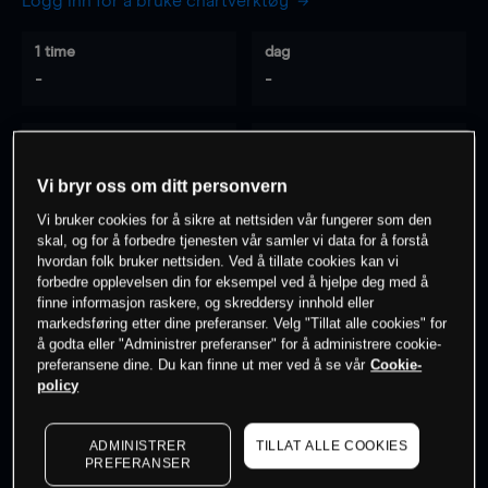
Logg inn for å bruke chartverktøy
1 time
dag
-
-
7 dager
30 dager
-
-
Vi bryr oss om ditt personvern
Vi bruker cookies for å sikre at nettsiden vår fungerer som den
skal, og for å forbedre tjenesten vår samler vi data for å forstå
hvordan folk bruker nettsiden. Ved å tillate cookies kan vi
0
% av kunder er
på dette instrumentet
forbedre opplevelsen din for eksempel ved å hjelpe deg med å
finne informasjon raskere, og skreddersy innhold eller
markedsføring etter dine preferanser. Velg "Tillat alle cookies" for
Søk om konto
å godta eller "Administrer preferanser" for å administrere cookie-
preferansene dine. Du kan finne ut mer ved å se vår
Cookie-
policy
ADMINISTRER
TILLAT ALLE COOKIES
PREFERANSER
Kursene er veiledende.
Log in
to see latest market data