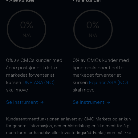
- Alle kunder
- Alle kunder
0%
0%
N/A
N/A
0%
av CMCs kunder med
0%
av CMCs kunder med
åpne posisjoner i dette
åpne posisjoner i dette
markedet forventer at
markedet forventer at
kursen
DNB ASA (NO)
kursen
Equinor ASA (NO)
skal
move
skal
move
Se instrument
Se instrument
Kundesentimentfunksjonen er levert av CMC Markets og er kun
for generell informasjon, den er historisk og er ikke ment for å gi
noen form for handels- eller investeringsråd. Funksjonen må ikke