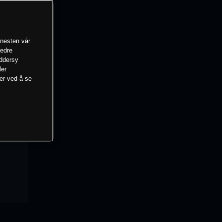
enesten vår
bedre
eddersy
ler
mer ved å se