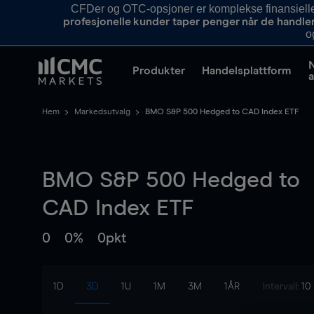
CFDer og OTC-opsjoner er komplekse finansielle i
profesjonelle kunder taper penger når de handle
o
Produkter
Handelsplattform
a
Hem
Markedsutvalg
BMO S&P 500 Hedged to CAD Index ETF
BMO S&P 500 Hedged to
CAD Index ETF
0
0%
0pkt
1D
3D
1U
1M
3M
1ÅR
Intervall:
10