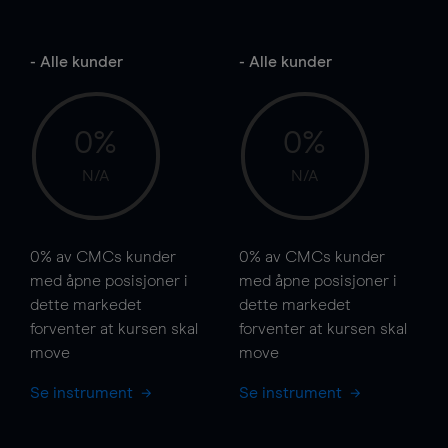
- Alle kunder
- Alle kunder
0%
0%
N/A
N/A
0%
av CMCs kunder
0%
av CMCs kunder
med åpne posisjoner i
med åpne posisjoner i
dette markedet
dette markedet
forventer at kursen
skal
forventer at kursen
skal
move
move
Se instrument
Se instrument