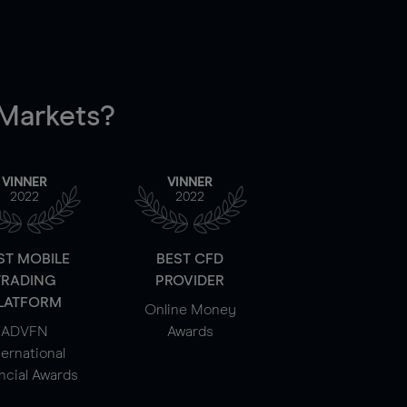
arkets?
VINNER
VINNER
2022
2022
ST MOBILE
BEST CFD
TRADING
PROVIDER
LATFORM
Online Money
ADVFN
Awards
ternational
ncial Awards