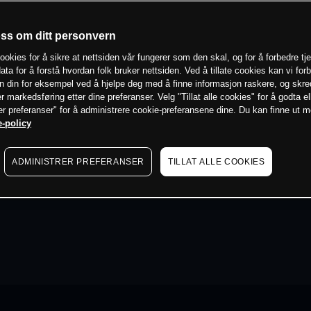
oss om ditt personvern
ookies for å sikre at nettsiden vår fungerer som den skal, og for å forbedre tj
ata for å forstå hvordan folk bruker nettsiden. Ved å tillate cookies kan vi for
n din for eksempel ved å hjelpe deg med å finne informasjon raskere, og skr
er markedsføring etter dine preferanser. Velg "Tillat alle cookies" for å godta el
er preferanser" for å administrere cookie-preferansene dine. Du kan finne ut 
-policy
ADMINISTRER PREFERANSER
TILLAT ALLE COOKIES