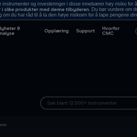
nstrumenter og investeringer i disse innebærer høy risiko for å
. Du bør vurdere om d
r i slike produkter med denne tilbyderen
g om du har råd til å ta den høye risikoen for å tape pengene din
Nyheter &
Hvorfor
Opplæring
Support
nalyse
CMC
 min