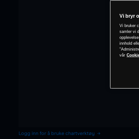
Vi bryr 
Vi bruker c
samler vi d
opplevelse
innhold ell
"Administr
vår
Cookie
Logg inn for å bruke chartverktøy