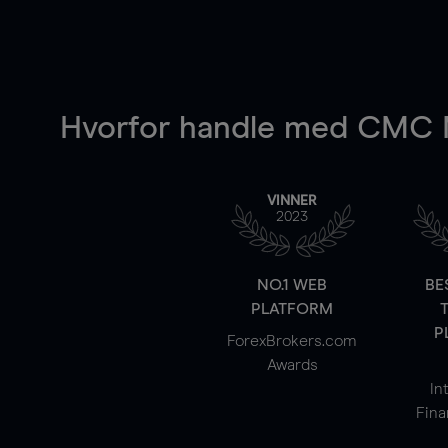
Hvorfor handle
med CMC M
VINNER
2023
NO.1 WEB
BE
PLATFORM
P
ForexBrokers.com
Awards
In
Fina