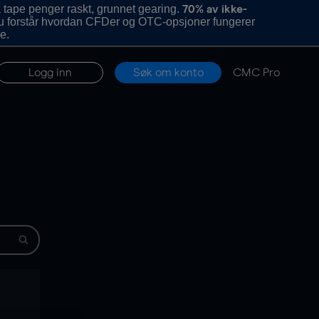
 tape penger raskt, grunnet gearing.
70% av ikke-
u forstår hvordan CFDer og OTC-opsjoner fungerer
e.
Logg inn
Søk om konto
CMC Pro