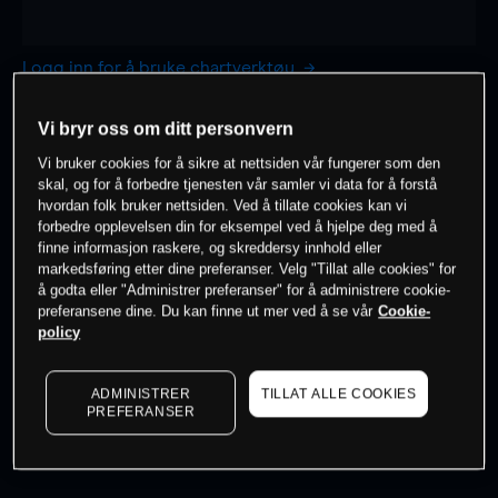
Logg inn for å bruke chartverktøy
1 time
dag
Vi bryr oss om ditt personvern
-
-
Vi bruker cookies for å sikre at nettsiden vår fungerer som den
skal, og for å forbedre tjenesten vår samler vi data for å forstå
hvordan folk bruker nettsiden. Ved å tillate cookies kan vi
7 dager
30 dager
forbedre opplevelsen din for eksempel ved å hjelpe deg med å
-
-
finne informasjon raskere, og skreddersy innhold eller
markedsføring etter dine preferanser. Velg "Tillat alle cookies" for
å godta eller "Administrer preferanser" for å administrere cookie-
preferansene dine. Du kan finne ut mer ved å se vår
Cookie-
policy
0
% av kunder er
på dette instrumentet
ADMINISTRER
TILLAT ALLE COOKIES
Søk om konto
PREFERANSER