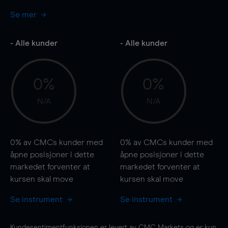
Se mer
- Alle kunder
- Alle kunder
0%
0%
N/A
N/A
0%
av CMCs kunder med
0%
av CMCs kunder med
åpne posisjoner i dette
åpne posisjoner i dette
markedet forventer at
markedet forventer at
kursen
skal
move
kursen
skal
move
Se instrument
Se instrument
Kundesentimentfunksjonen er levert av CMC Markets og er kun