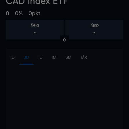
CAD Index ETF
0
0%
0pkt
Selg
Kjøp
-
-
0
1D
3D
1U
1M
3M
1ÅR