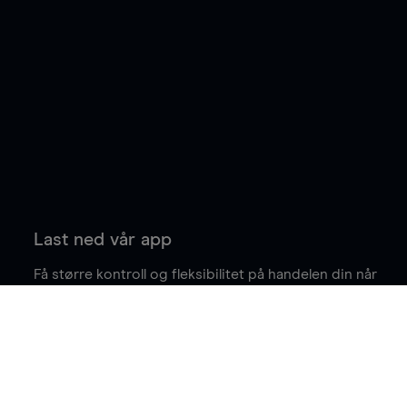
Last ned vår app
Få større kontroll og fleksibilitet på handelen din når
du er på farten.