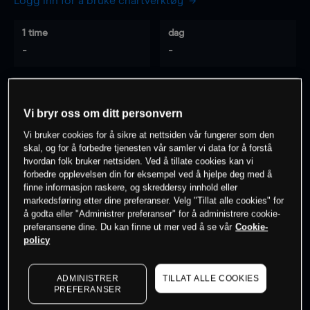
Logg inn for å bruke chartverktøy
1 time
dag
-
-
7 dager
30 dager
-
-
Vi bryr oss om ditt personvern
Vi bruker cookies for å sikre at nettsiden vår fungerer som den
skal, og for å forbedre tjenesten vår samler vi data for å forstå
hvordan folk bruker nettsiden. Ved å tillate cookies kan vi
0
% av kunder er
på dette instrumentet
forbedre opplevelsen din for eksempel ved å hjelpe deg med å
finne informasjon raskere, og skreddersy innhold eller
markedsføring etter dine preferanser. Velg "Tillat alle cookies" for
Søk om konto
å godta eller "Administrer preferanser" for å administrere cookie-
preferansene dine. Du kan finne ut mer ved å se vår
Cookie-
policy
ADMINISTRER
TILLAT ALLE COOKIES
PREFERANSER
Kursene er veiledende.
Log in
to see latest market data