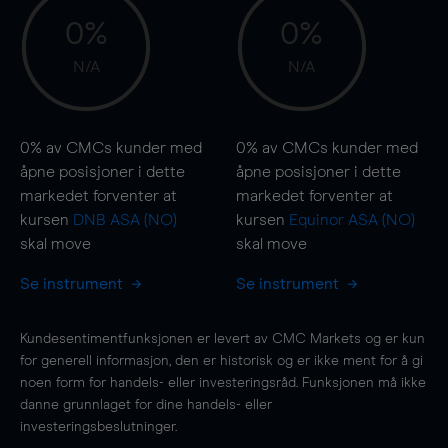
0%
0%
N/A
N/A
0%
av CMCs kunder med
0%
av CMCs kunder med
åpne posisjoner i dette
åpne posisjoner i dette
markedet forventer at
markedet forventer at
kursen
DNB ASA (NO)
kursen
Equinor ASA (NO)
skal
move
skal
move
Se instrument
Se instrument
Kundesentimentfunksjonen er levert av CMC Markets og er kun
for generell informasjon, den er historisk og er ikke ment for å gi
noen form for handels- eller investeringsråd. Funksjonen må ikke
danne grunnlaget for dine handels- eller
investeringsbeslutninger.