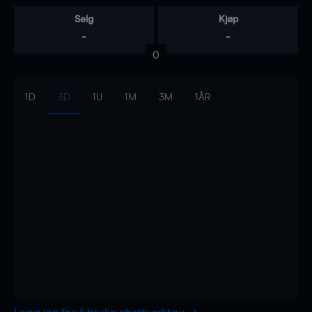
Selg
Kjøp
-
-
0
1D
3D
1U
1M
3M
1ÅR