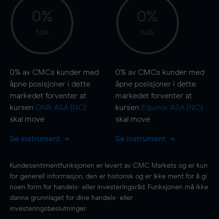
0%
0%
N/A
N/A
0%
av CMCs kunder med
0%
av CMCs kunder med
åpne posisjoner i dette
åpne posisjoner i dette
markedet forventer at
markedet forventer at
kursen
DNB ASA (NO)
kursen
Equinor ASA (NO)
skal
move
skal
move
Se instrument
Se instrument
Kundesentimentfunksjonen er levert av CMC Markets og er kun
for generell informasjon, den er historisk og er ikke ment for å gi
noen form for handels- eller investeringsråd. Funksjonen må ikke
danne grunnlaget for dine handels- eller
investeringsbeslutninger.