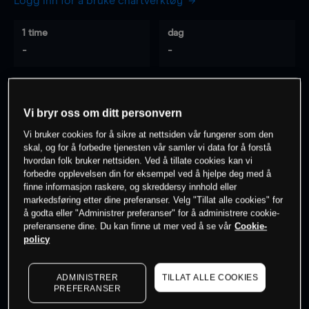
Logg inn for å bruke chartverktøy
1 time
dag
-
-
7 dager
30 dager
-
-
Vi bryr oss om ditt personvern
Vi bruker cookies for å sikre at nettsiden vår fungerer som den
skal, og for å forbedre tjenesten vår samler vi data for å forstå
hvordan folk bruker nettsiden. Ved å tillate cookies kan vi
0
% av kunder er
på dette instrumentet
forbedre opplevelsen din for eksempel ved å hjelpe deg med å
finne informasjon raskere, og skreddersy innhold eller
markedsføring etter dine preferanser. Velg "Tillat alle cookies" for
Søk om konto
å godta eller "Administrer preferanser" for å administrere cookie-
preferansene dine. Du kan finne ut mer ved å se vår
Cookie-
policy
ADMINISTRER
TILLAT ALLE COOKIES
PREFERANSER
Kursene er veiledende.
Log in
to see latest market data