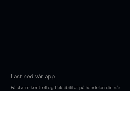
Last ned vår app
Få større kontroll og fleksibilitet på handelen din når
du er på farten.