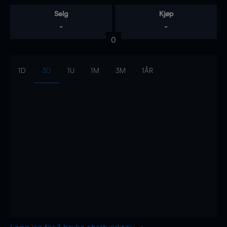
Selg
Kjøp
-
-
0
1D
3D
1U
1M
3M
1ÅR