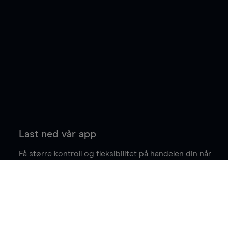
Last ned vår app
Få større kontroll og fleksibilitet på handelen din når
du er på farten.