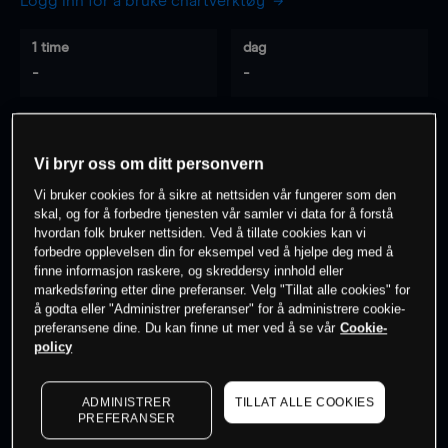
Logg inn for å bruke chartverktøy
1 time
dag
-
-
7 dager
30 dager
-
-
Vi bryr oss om ditt personvern
Vi bruker cookies for å sikre at nettsiden vår fungerer som den
skal, og for å forbedre tjenesten vår samler vi data for å forstå
hvordan folk bruker nettsiden. Ved å tillate cookies kan vi
0
% av kunder er
på dette instrumentet
forbedre opplevelsen din for eksempel ved å hjelpe deg med å
finne informasjon raskere, og skreddersy innhold eller
markedsføring etter dine preferanser. Velg "Tillat alle cookies" for
Søk om konto
å godta eller "Administrer preferanser" for å administrere cookie-
preferansene dine. Du kan finne ut mer ved å se vår
Cookie-
policy
ADMINISTRER
TILLAT ALLE COOKIES
PREFERANSER
Kursene er veiledende.
Log in
to see latest market data