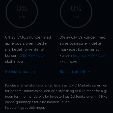
0%
0%
N/A
N/A
0%
av CMCs kunder med
0%
av CMCs kunder med
åpne posisjoner i dette
åpne posisjoner i dette
markedet forventer at
markedet forventer at
kursen
DNB ASA (NO)
kursen
Equinor ASA (NO)
skal
move
skal
move
Se instrument
Se instrument
Kundesentimentfunksjonen er levert av CMC Markets og er kun
for generell informasjon, den er historisk og er ikke ment for å gi
noen form for handels- eller investeringsråd. Funksjonen må ikke
danne grunnlaget for dine handels- eller
investeringsbeslutninger.