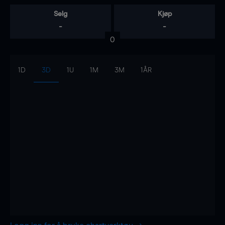
Selg
Kjøp
-
-
0
1D
3D
1U
1M
3M
1ÅR