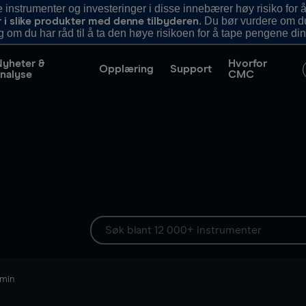
nstrumenter og investeringer i disse innebærer høy risiko for å
. Du bør vurdere om d
r i slike produkter med denne tilbyderen
g om du har råd til å ta den høye risikoen for å tape pengene din
Nyheter &
Hvorfor
Opplæring
Support
nalyse
CMC
 min