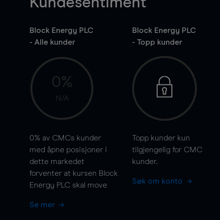
Kundesentiment
Block Energy PLC
Block Energy PLC
- Alle kunder
- Topp kunder
0%
N/A
0%
av CMCs kunder
Topp kunder kun
med åpne posisjoner i
tilgjengelig for CMC
dette markedet
kunder.
forventer at kursen Block
Søk om konto
Energy PLC skal
move
Se mer