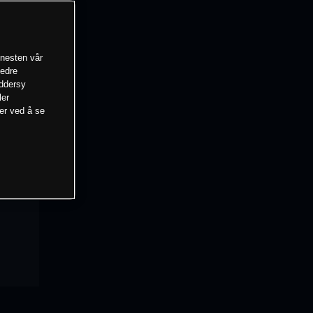
enesten vår
bedre
eddersy
ler
mer ved å se