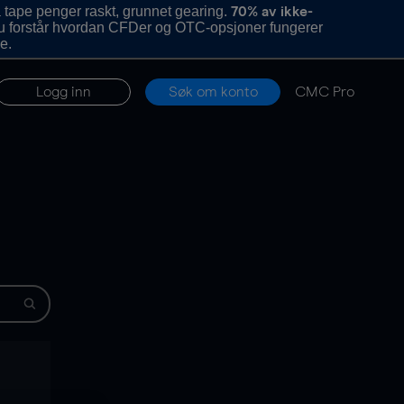
 tape penger raskt, grunnet gearing.
70% av ikke-
u forstår hvordan CFDer og OTC-opsjoner fungerer
e.
Logg inn
Søk om konto
CMC Pro