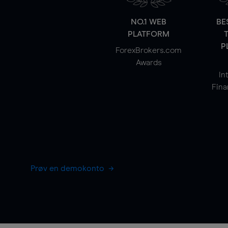
NO.1 WEB
BE
PLATFORM
P
ForexBrokers.com
Awards
In
Fina
Prøv en demokonto