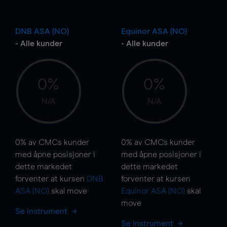
DNB ASA (NO)
Equinor ASA (NO)
- Alle kunder
- Alle kunder
0%
0%
N/A
N/A
0%
av CMCs kunder
0%
av CMCs kunder
med åpne posisjoner i
med åpne posisjoner i
dette markedet
dette markedet
forventer at kursen
DNB
forventer at kursen
ASA (NO)
skal
move
Equinor ASA (NO)
skal
move
Se instrument
Se instrument