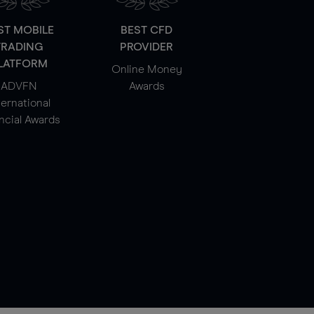
ST MOBILE
BEST CFD
TRADING
PROVIDER
LATFORM
Online Money
ADVFN
Awards
ternational
ncial Awards