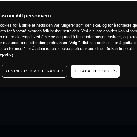
oss om ditt personvern
ookies for å sikre at nettsiden vår fungerer som den skal, og for å forbedre tj
ata for å forstå hvordan folk bruker nettsiden. Ved å tillate cookies kan vi for
n din for eksempel ved å hjelpe deg med å finne informasjon raskere, og skr
er markedsføring etter dine preferanser. Velg "Tillat alle cookies" for å godta el
er preferanser" for å administrere cookie-preferansene dine. Du kan finne ut 
-policy
ADMINISTRER PREFERANSER
TILLAT ALLE COOKIES