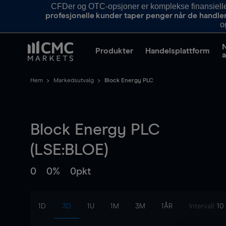
CFDer og OTC-opsjoner er komplekse finansielle i
profesjonelle kunder taper penger når de handle
o
Produkter
Handelsplattform
a
Hem
Markedsutvalg
Block Energy PLC
Block Energy PLC
(LSE:BLOE)
0
0%
0pkt
1D
3D
1U
1M
3M
1ÅR
Intervall:
10