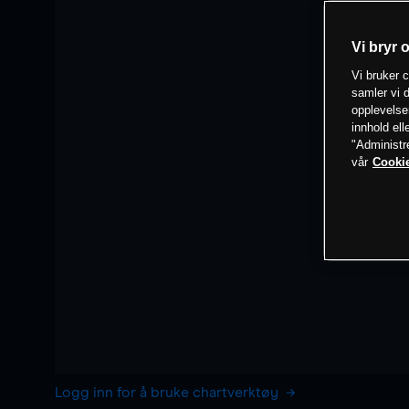
Vi bryr 
Vi bruker c
samler vi d
opplevelse
innhold ell
"Administr
vår
Cookie
Logg inn for å bruke chartverktøy