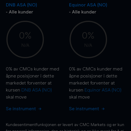
DNB ASA (NO)
Equinor ASA (NO)
- Alle kunder
- Alle kunder
0%
0%
N/A
N/A
0%
av CMCs kunder med
0%
av CMCs kunder med
åpne posisjoner i dette
åpne posisjoner i dette
markedet forventer at
markedet forventer at
kursen
DNB ASA (NO)
kursen
Equinor ASA (NO)
skal
move
skal
move
Se instrument
Se instrument
Kundesentimentfunksjonen er levert av CMC Markets og er kun