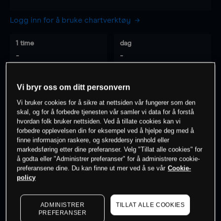
Logg inn for å bruke chartverktøy
1 time
dag
-
-
7 dager
30 dager
Vi bryr oss om ditt personvern
-
-
Vi bruker cookies for å sikre at nettsiden vår fungerer som den
skal, og for å forbedre tjenesten vår samler vi data for å forstå
hvordan folk bruker nettsiden. Ved å tillate cookies kan vi
forbedre opplevelsen din for eksempel ved å hjelpe deg med å
0
% av kunder er
på dette instrumentet
finne informasjon raskere, og skreddersy innhold eller
markedsføring etter dine preferanser. Velg "Tillat alle cookies" for
å godta eller "Administrer preferanser" for å administrere cookie-
preferansene dine. Du kan finne ut mer ved å se vår
Cookie-
Søk om konto
policy
ADMINISTRER
TILLAT ALLE COOKIES
PREFERANSER