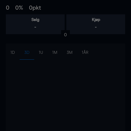
0
0%
0pkt
Selg
Kjøp
-
-
0
1D
3D
1U
1M
3M
1ÅR