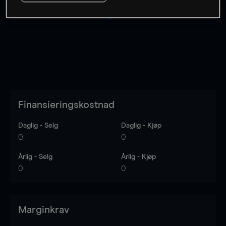
Kursene er veiledende.
Log in
to see latest market data
Finansieringskostnad
Daglig - Selg
Daglig - Kjøp
0
0
Årlig - Selg
Årlig - Kjøp
0
0
Marginkrav