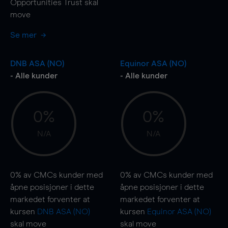
Opportunities Trust skal
move
Se mer
DNB ASA (NO)
Equinor ASA (NO)
- Alle kunder
- Alle kunder
0%
0%
N/A
N/A
0%
av CMCs kunder med
0%
av CMCs kunder med
åpne posisjoner i dette
åpne posisjoner i dette
markedet forventer at
markedet forventer at
kursen
DNB ASA (NO)
kursen
Equinor ASA (NO)
skal
move
skal
move