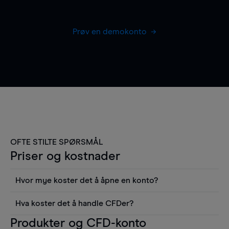
Prøv en demokonto
OFTE STILTE SPØRSMÅL
Priser og kostnader
Hvor mye koster det å åpne en konto?
Det koster ingenting å åpne en konto, men du må
Hva koster det å handle CFDer?
gjøre et innskudd for å kunne ta en posisjon i
Det er en rekke kostnader å tenke på når man
Produkter og CFD-konto
markedet. Fra kontoen din kan du se