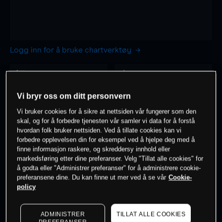
Logg inn for å bruke chartverktøy
1 time
dag
-
-
Vi bryr oss om ditt personvern
Vi bruker cookies for å sikre at nettsiden vår fungerer som den
7 dager
30 dager
skal, og for å forbedre tjenesten vår samler vi data for å forstå
-
-
hvordan folk bruker nettsiden. Ved å tillate cookies kan vi
forbedre opplevelsen din for eksempel ved å hjelpe deg med å
finne informasjon raskere, og skreddersy innhold eller
markedsføring etter dine preferanser. Velg "Tillat alle cookies" for
å godta eller "Administrer preferanser" for å administrere cookie-
0
% av kunder er
på dette instrumentet
preferansene dine. Du kan finne ut mer ved å se vår
Cookie-
policy
Søk om konto
ADMINISTRER
TILLAT ALLE COOKIES
PREFERANSER