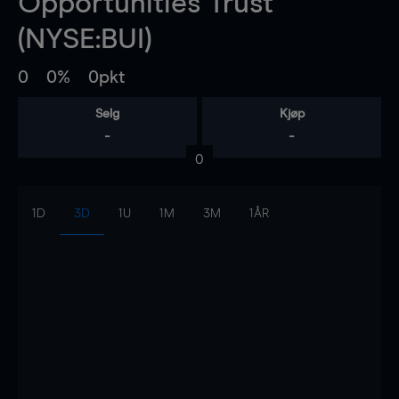
Opportunities Trust
(NYSE:BUI)
0
0%
0pkt
Selg
Kjøp
-
-
0
1D
3D
1U
1M
3M
1ÅR