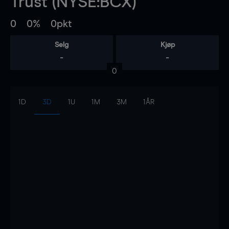
Trust (NYSE:BCX)
0
0%
0pkt
Selg
Kjøp
-
-
0
1D
3D
1U
1M
3M
1ÅR