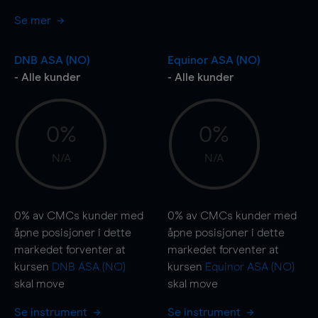
Se mer
DNB ASA (NO)
Equinor ASA (NO)
- Alle kunder
- Alle kunder
0%
0%
N/A
N/A
0%
av CMCs kunder med
0%
av CMCs kunder med
åpne posisjoner i dette
åpne posisjoner i dette
markedet forventer at
markedet forventer at
kursen
DNB ASA (NO)
kursen
Equinor ASA (NO)
skal
move
skal
move
Se instrument
Se instrument