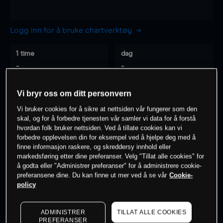
Logg inn for å bruke chartverktøy
1 time
dag
-
-
Vi bryr oss om ditt personvern
7 dager
30 dager
-
-
Vi bruker cookies for å sikre at nettsiden vår fungerer som den
skal, og for å forbedre tjenesten vår samler vi data for å forstå
hvordan folk bruker nettsiden. Ved å tillate cookies kan vi
forbedre opplevelsen din for eksempel ved å hjelpe deg med å
finne informasjon raskere, og skreddersy innhold eller
0
% av kunder er
på dette instrumentet
markedsføring etter dine preferanser. Velg "Tillat alle cookies" for
å godta eller "Administrer preferanser" for å administrere cookie-
preferansene dine. Du kan finne ut mer ved å se vår
Cookie-
Søk om konto
policy
ADMINISTRER
TILLAT ALLE COOKIES
PREFERANSER