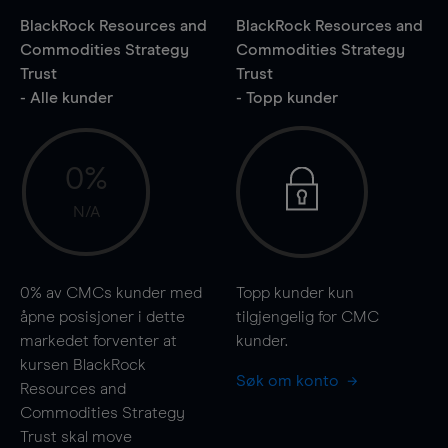
BlackRock Resources and
BlackRock Resources and
Commodities Strategy
Commodities Strategy
Trust
Trust
- Alle kunder
- Topp kunder
0%
N/A
0%
av CMCs kunder med
Topp kunder kun
åpne posisjoner i dette
tilgjengelig for CMC
markedet forventer at
kunder.
kursen BlackRock
Søk om konto
Resources and
Commodities Strategy
Trust skal
move