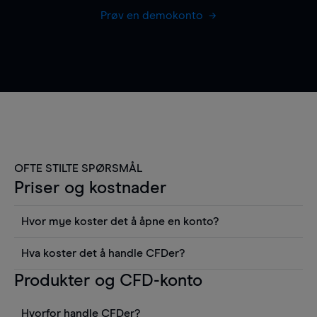
Prøv en demokonto
OFTE STILTE SPØRSMÅL
Priser og kostnader
Hvor mye koster det å åpne en konto?
Det koster ingenting å åpne en konto, men du må
Hva koster det å handle CFDer?
gjøre et innskudd for å kunne ta en posisjon i
Det er en rekke kostnader å tenke på når man
Produkter og CFD-konto
markedet. Fra kontoen din kan du se
handler med CFDer, inkludert spread,
realtidskurser, du har tilgang til alle verktøyene i
finansieringskostnader (for handler holdt over
plattformen inkludert grafer, nyheter fra Reuters
Hvorfor handle CFDer?