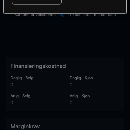
Kursene er veiledende.
Log in
to see latest market data
Finansieringskostnad
Daglig - Selg
Daglig - Kjøp
0
0
Årlig - Selg
Årlig - Kjøp
0
0
Marginkrav