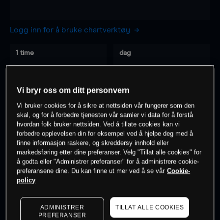
Logg inn for å bruke chartverktøy
1 time
dag
-
-
Vi bryr oss om ditt personvern
7 dager
30 dager
Vi bruker cookies for å sikre at nettsiden vår fungerer som den
-
-
skal, og for å forbedre tjenesten vår samler vi data for å forstå
hvordan folk bruker nettsiden. Ved å tillate cookies kan vi
forbedre opplevelsen din for eksempel ved å hjelpe deg med å
finne informasjon raskere, og skreddersy innhold eller
0
% av kunder er
på dette instrumentet
markedsføring etter dine preferanser. Velg "Tillat alle cookies" for
å godta eller "Administrer preferanser" for å administrere cookie-
preferansene dine. Du kan finne ut mer ved å se vår
Cookie-
policy
Søk om konto
ADMINISTRER
TILLAT ALLE COOKIES
PREFERANSER