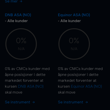
Se mer
DNB ASA (NO)
Equinor ASA (NO)
- Alle kunder
- Alle kunder
0%
0%
N/A
N/A
0%
av CMCs kunder med
0%
av CMCs kunder med
åpne posisjoner i dette
åpne posisjoner i dette
markedet forventer at
markedet forventer at
kursen
DNB ASA (NO)
kursen
Equinor ASA (NO)
skal
move
skal
move
Se instrument
Se instrument