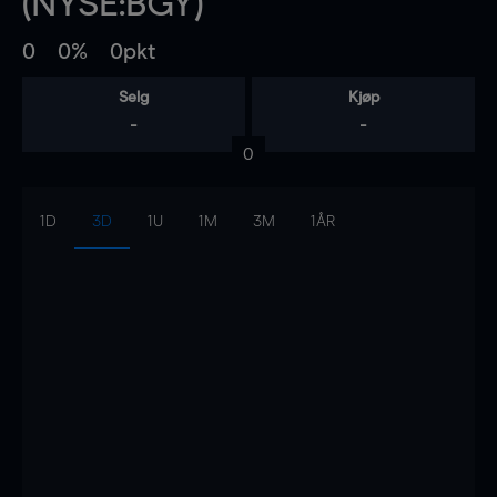
(NYSE:BGY)
0
0%
0pkt
Selg
Kjøp
-
-
0
1D
3D
1U
1M
3M
1ÅR