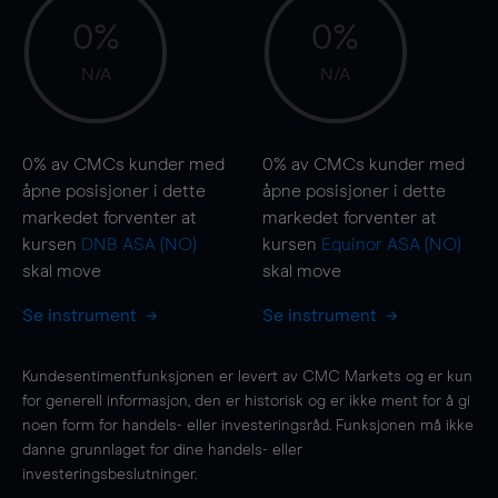
0%
0%
N/A
N/A
0%
av CMCs kunder med
0%
av CMCs kunder med
åpne posisjoner i dette
åpne posisjoner i dette
markedet forventer at
markedet forventer at
kursen
DNB ASA (NO)
kursen
Equinor ASA (NO)
skal
move
skal
move
Se instrument
Se instrument
Kundesentimentfunksjonen er levert av CMC Markets og er kun
for generell informasjon, den er historisk og er ikke ment for å gi
noen form for handels- eller investeringsråd. Funksjonen må ikke
danne grunnlaget for dine handels- eller
investeringsbeslutninger.