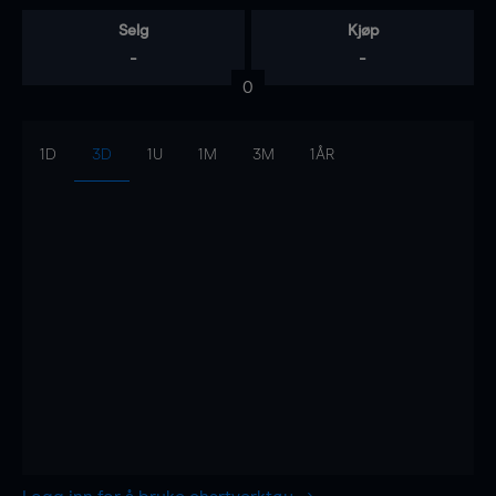
Selg
Kjøp
-
-
0
1D
3D
1U
1M
3M
1ÅR