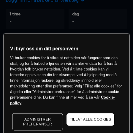
Logg inn for å bruke chartverktøy
1 time
dag
-
-
7 dager
30 dager
-
-
Vi bryr oss om ditt personvern
Vi bruker cookies for å sikre at nettsiden vår fungerer som den
skal, og for å forbedre tjenesten vår samler vi data for å forstå
hvordan folk bruker nettsiden. Ved å tillate cookies kan vi
0
% av kunder er
på dette instrumentet
forbedre opplevelsen din for eksempel ved å hjelpe deg med å
finne informasjon raskere, og skreddersy innhold eller
markedsføring etter dine preferanser. Velg "Tillat alle cookies" for
Søk om konto
å godta eller "Administrer preferanser" for å administrere cookie-
preferansene dine. Du kan finne ut mer ved å se vår
Cookie-
policy
ADMINISTRER
TILLAT ALLE COOKIES
PREFERANSER
Kursene er veiledende.
Log in
to see latest market data