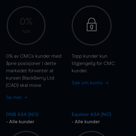
0%
N/A
0%
av CMCs kunder med
Topp kunder kun
åpne posisjoner i dette
tilgjengelig for CMC
markedet forventer at
kunder.
kursen BlackBerry Ltd
Søk om konto
(CAD) skal
move
Se mer
DNB ASA (NO)
Equinor ASA (NO)
- Alle kunder
- Alle kunder