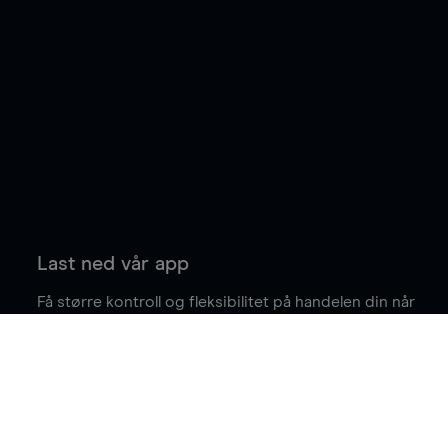
Last ned vår app
Få større kontroll og fleksibilitet på handelen din når
du er på farten.