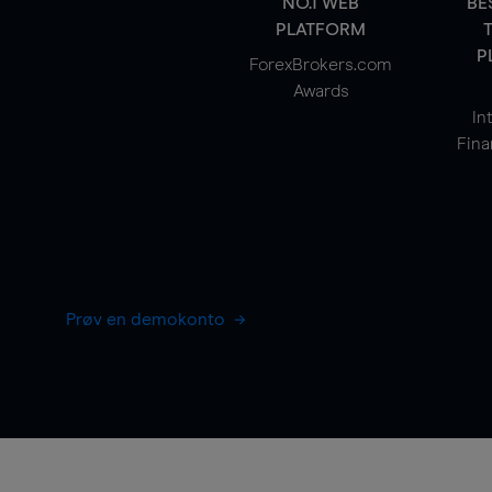
NO.1 WEB
BE
PLATFORM
P
ForexBrokers.com
Awards
In
Fina
Prøv en demokonto