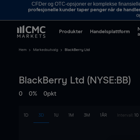
CFDer og OTC-opsjoner er komplekse finansielle i
profesjonelle kunder taper penger når de handle
o
Produkter
Handelsplattform
a
Hem
Markedsutvalg
BlackBerry Ltd
BlackBerry Ltd (NYSE:BB)
0
0%
0pkt
1D
3D
1U
1M
3M
1ÅR
Intervall:
10