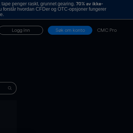
 tape penger raskt, grunnet gearing.
70% av ikke-
u forstår hvordan CFDer og OTC-opsjoner fungerer
e.
Logg inn
Søk om konto
CMC Pro