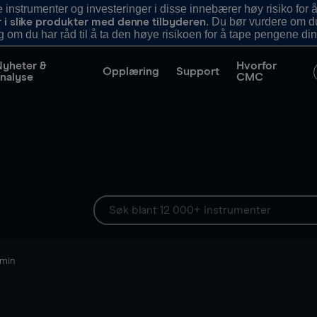
nstrumenter og investeringer i disse innebærer høy risiko for å
. Du bør vurdere om d
r i slike produkter med denne tilbyderen
g om du har råd til å ta den høye risikoen for å tape pengene din
Nyheter &
Hvorfor
Opplæring
Support
nalyse
CMC
 min