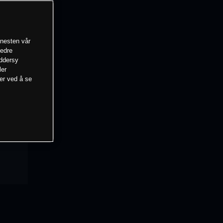
enesten vår
bedre
eddersy
ler
mer ved å se