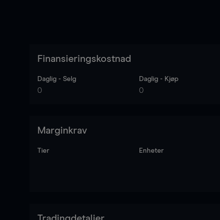
Finansieringskostnad
Daglig - Selg
Daglig - Kjøp
0
0
Marginkrav
Tier
Enheter
Tradingdetaljer