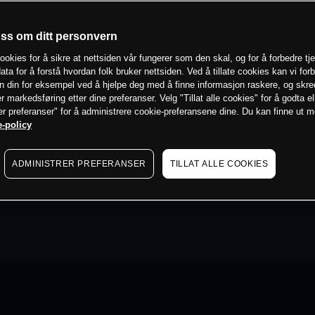
oss om ditt personvern
ookies for å sikre at nettsiden vår fungerer som den skal, og for å forbedre tj
ata for å forstå hvordan folk bruker nettsiden. Ved å tillate cookies kan vi for
n din for eksempel ved å hjelpe deg med å finne informasjon raskere, og skr
er markedsføring etter dine preferanser. Velg "Tillat alle cookies" for å godta el
er preferanser" for å administrere cookie-preferansene dine. Du kan finne ut 
-policy
ADMINISTRER PREFERANSER
TILLAT ALLE COOKIES