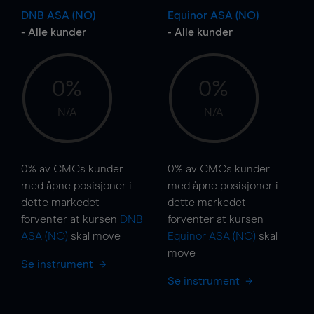
DNB ASA (NO)
Equinor ASA (NO)
- Alle kunder
- Alle kunder
0%
0%
N/A
N/A
0%
av CMCs kunder
0%
av CMCs kunder
med åpne posisjoner i
med åpne posisjoner i
dette markedet
dette markedet
forventer at kursen
DNB
forventer at kursen
ASA (NO)
skal
move
Equinor ASA (NO)
skal
move
Se instrument
Se instrument