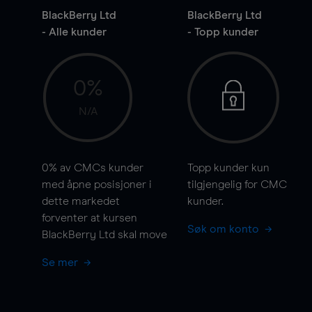
BlackBerry Ltd
BlackBerry Ltd
- Alle kunder
- Topp kunder
0%
N/A
0%
av CMCs kunder
Topp kunder kun
med åpne posisjoner i
tilgjengelig for CMC
dette markedet
kunder.
forventer at kursen
Søk om konto
BlackBerry Ltd skal
move
Se mer