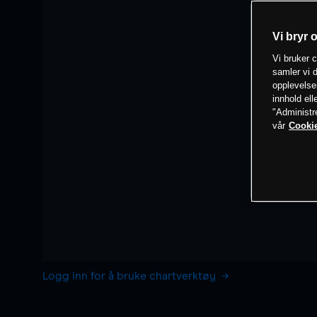
Vi bryr 
Vi bruker c
samler vi d
opplevelse
innhold ell
"Administr
vår
Cookie
Logg inn for å bruke chartverktøy