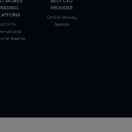
ST MOBILE
BEST CFD
TRADING
PROVIDER
LATFORM
Online Money
ADVFN
Awards
ternational
ncial Awards