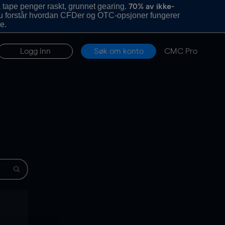
 tape penger raskt, grunnet gearing.
70% av ikke-
u forstår hvordan CFDer og OTC-opsjoner fungerer
e.
Logg inn
Søk om konto
CMC Pro