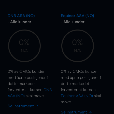
DNB ASA (NO)
Equinor ASA (NO)
- Alle kunder
- Alle kunder
0%
0%
N/A
N/A
0%
av CMCs kunder
0%
av CMCs kunder
med åpne posisjoner i
med åpne posisjoner i
dette markedet
dette markedet
forventer at kursen
DNB
forventer at kursen
ASA (NO)
skal
move
Equinor ASA (NO)
skal
move
Se instrument
Se instrument