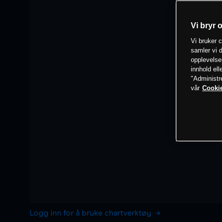
Vi bryr 
Vi bruker c
samler vi d
opplevelse
innhold ell
"Administr
vår
Cookie
Logg inn for å bruke chartverktøy