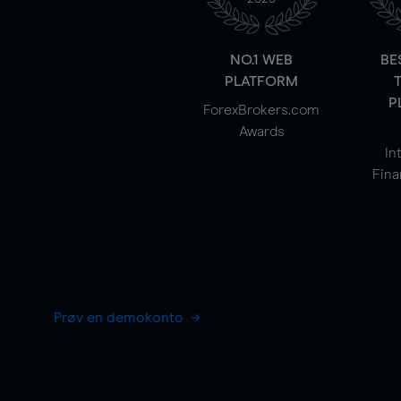
NO.1 WEB
BE
PLATFORM
P
ForexBrokers.com
Awards
In
Fina
Prøv en demokonto