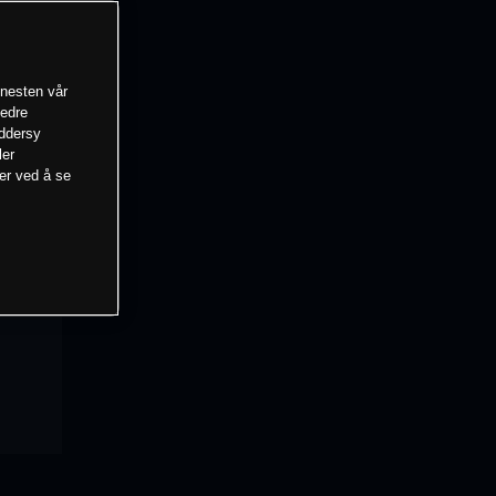
enesten vår
bedre
eddersy
ler
mer ved å se