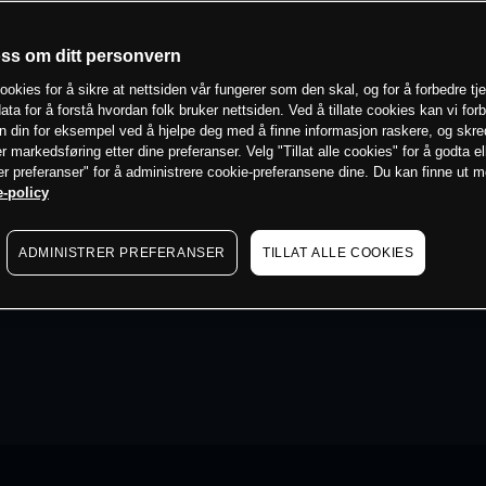
oss om ditt personvern
ookies for å sikre at nettsiden vår fungerer som den skal, og for å forbedre tj
ata for å forstå hvordan folk bruker nettsiden. Ved å tillate cookies kan vi for
n din for eksempel ved å hjelpe deg med å finne informasjon raskere, og skr
er markedsføring etter dine preferanser. Velg "Tillat alle cookies" for å godta el
er preferanser" for å administrere cookie-preferansene dine. Du kan finne ut 
-policy
ADMINISTRER PREFERANSER
TILLAT ALLE COOKIES