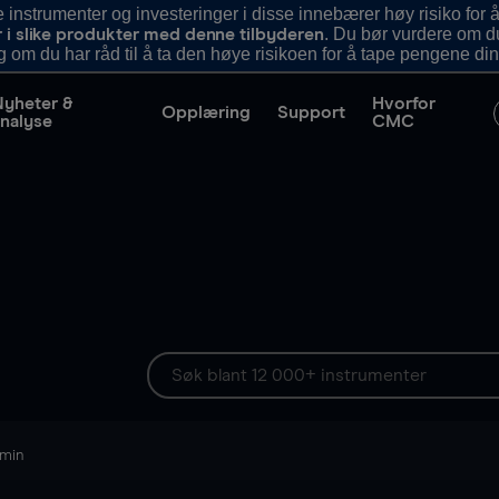
nstrumenter og investeringer i disse innebærer høy risiko for å
. Du bør vurdere om d
r i slike produkter med denne tilbyderen
g om du har råd til å ta den høye risikoen for å tape pengene din
Nyheter &
Hvorfor
Opplæring
Support
nalyse
CMC
 min