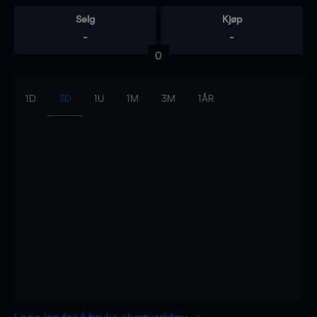
Selg
Kjøp
-
-
0
1D
3D
1U
1M
3M
1ÅR