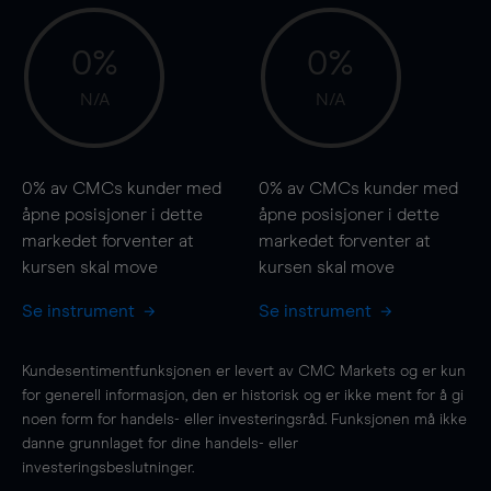
0%
0%
N/A
N/A
0%
av CMCs kunder med
0%
av CMCs kunder med
åpne posisjoner i dette
åpne posisjoner i dette
markedet forventer at
markedet forventer at
kursen
skal
move
kursen
skal
move
Se instrument
Se instrument
Kundesentimentfunksjonen er levert av CMC Markets og er kun
for generell informasjon, den er historisk og er ikke ment for å gi
noen form for handels- eller investeringsråd. Funksjonen må ikke
danne grunnlaget for dine handels- eller
investeringsbeslutninger.