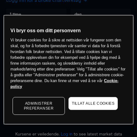
Logg inn for å bruke chartverktøy
1 time
dag
-
-
Vi bryr oss om ditt personvern
Vi bruker cookies for å sikre at nettsiden vår fungerer som den
7 dager
30 dager
skal, og for å forbedre tjenesten vår samler vi data for å forstå
-
-
hvordan folk bruker nettsiden. Ved å tillate cookies kan vi
forbedre opplevelsen din for eksempel ved å hjelpe deg med å
finne informasjon raskere, og skreddersy innhold eller
markedsføring etter dine preferanser. Velg "Tillat alle cookies" for
0
% av kunder er
på dette instrumentet
å godta eller "Administrer preferanser" for å administrere cookie-
preferansene dine. Du kan finne ut mer ved å se vår
Cookie-
policy
Søk om konto
ADMINISTRER
TILLAT ALLE COOKIES
PREFERANSER
Kursene er veiledende.
Log in
to see latest market data