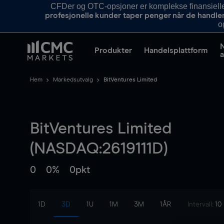
CFDer og OTC-opsjoner er komplekse finansielle i
profesjonelle kunder taper penger når de handle
o
Produkter
Handelsplattform
a
Hem
Markedsutvalg
BitVentures Limited
BitVentures Limited
(NASDAQ:2619111D)
0
0%
0pkt
1D
3D
1U
1M
3M
1ÅR
Intervall:
10