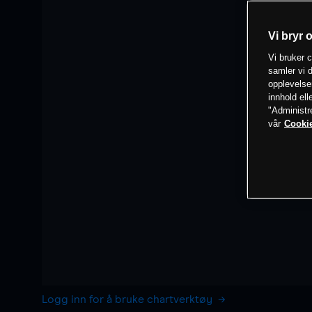
Vi bryr 
Vi bruker c
samler vi d
opplevelse
innhold ell
"Administr
vår
Cookie
Logg inn for å bruke chartverktøy