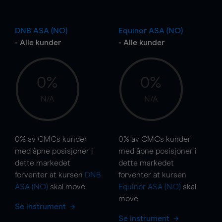
DNB ASA (NO)
Equinor ASA (NO)
- Alle kunder
- Alle kunder
0%
0%
N/A
N/A
0%
av CMCs kunder
0%
av CMCs kunder
med åpne posisjoner i
med åpne posisjoner i
dette markedet
dette markedet
forventer at kursen
DNB
forventer at kursen
ASA (NO)
skal
move
Equinor ASA (NO)
skal
move
Se instrument
Se instrument