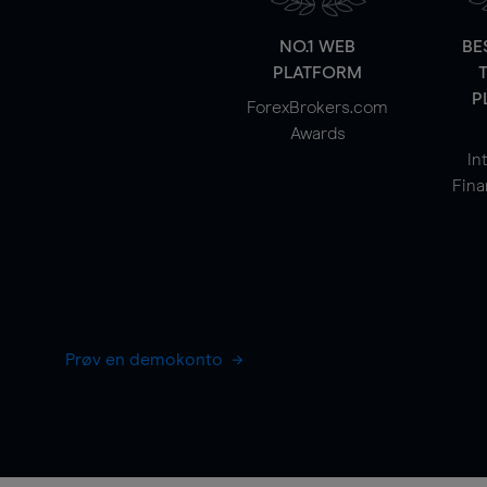
NO.1 WEB
BE
PLATFORM
P
ForexBrokers.com
Awards
In
Fina
Prøv en demokonto