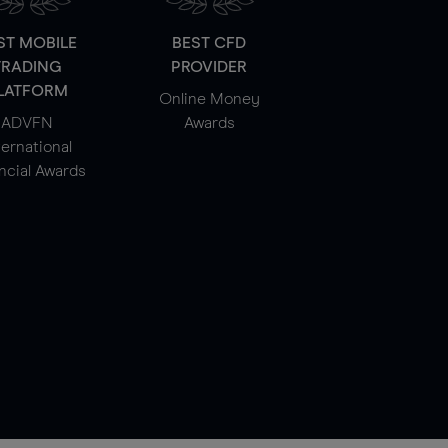
ST MOBILE
BEST CFD
TRADING
PROVIDER
LATFORM
Online Money
ADVFN
Awards
ternational
ncial Awards