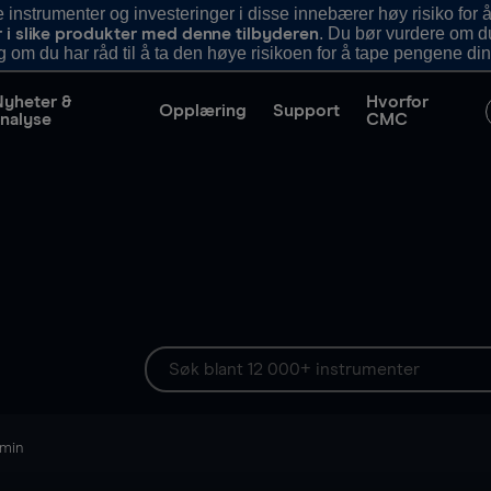
nstrumenter og investeringer i disse innebærer høy risiko for å
. Du bør vurdere om d
r i slike produkter med denne tilbyderen
g om du har råd til å ta den høye risikoen for å tape pengene din
Nyheter &
Hvorfor
Opplæring
Support
nalyse
CMC
 min