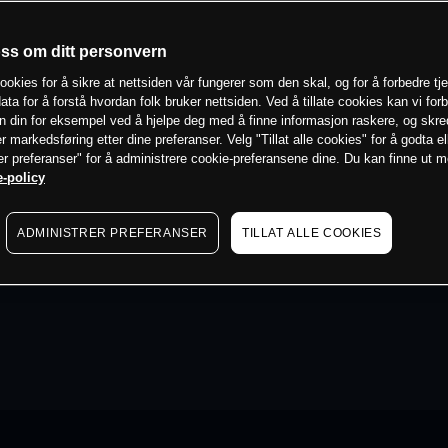
oss om ditt personvern
ookies for å sikre at nettsiden vår fungerer som den skal, og for å forbedre tj
ata for å forstå hvordan folk bruker nettsiden. Ved å tillate cookies kan vi for
n din for eksempel ved å hjelpe deg med å finne informasjon raskere, og skr
er markedsføring etter dine preferanser. Velg "Tillat alle cookies" for å godta el
er preferanser" for å administrere cookie-preferansene dine. Du kan finne ut 
-policy
ADMINISTRER PREFERANSER
TILLAT ALLE COOKIES