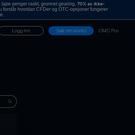
 tape penger raskt, grunnet gearing.
70% av ikke-
u forstår hvordan CFDer og OTC-opsjoner fungerer
e.
Logg inn
Søk om konto
CMC Pro