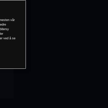
enesten vår
bedre
eddersy
ler
mer ved å se