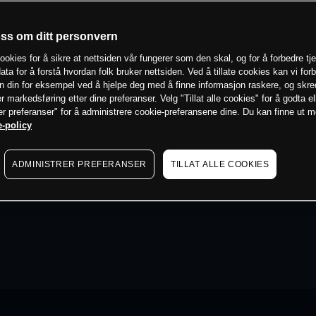
oss om ditt personvern
ookies for å sikre at nettsiden vår fungerer som den skal, og for å forbedre tj
ata for å forstå hvordan folk bruker nettsiden. Ved å tillate cookies kan vi for
n din for eksempel ved å hjelpe deg med å finne informasjon raskere, og skr
er markedsføring etter dine preferanser. Velg "Tillat alle cookies" for å godta el
er preferanser" for å administrere cookie-preferansene dine. Du kan finne ut 
-policy
ADMINISTRER PREFERANSER
TILLAT ALLE COOKIES