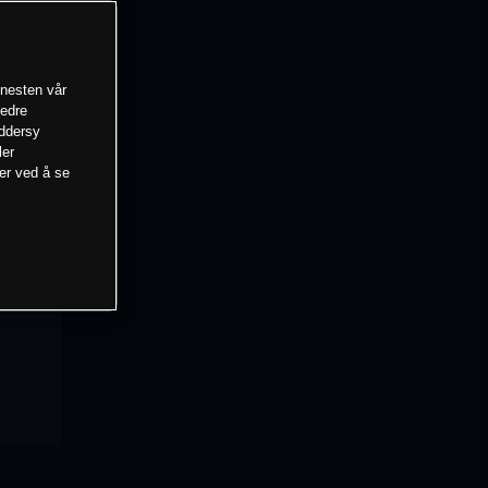
enesten vår
bedre
eddersy
ler
mer ved å se