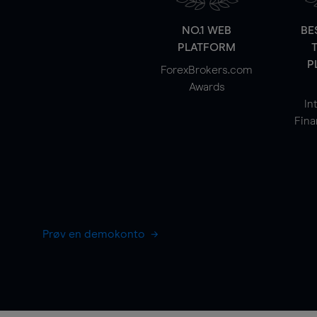
NO.1 WEB
BE
PLATFORM
P
ForexBrokers.com
Awards
In
Fina
Prøv en demokonto