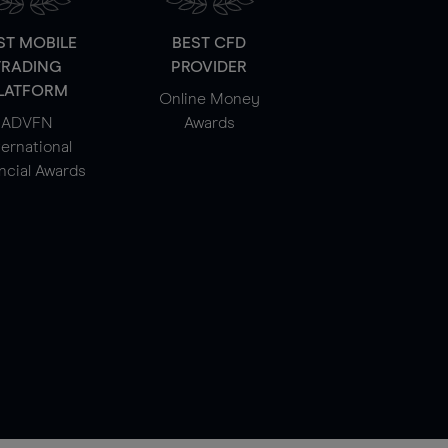
ST MOBILE
BEST CFD
TRADING
PROVIDER
LATFORM
Online Money
ADVFN
Awards
ternational
ncial Awards