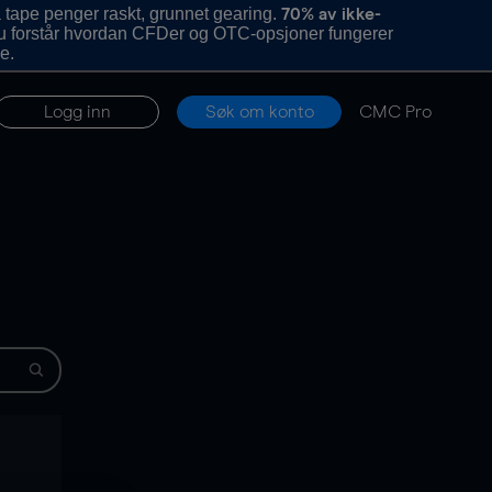
 tape penger raskt, grunnet gearing.
70% av ikke-
u forstår hvordan CFDer og OTC-opsjoner fungerer
e.
Logg inn
Søk om konto
CMC Pro