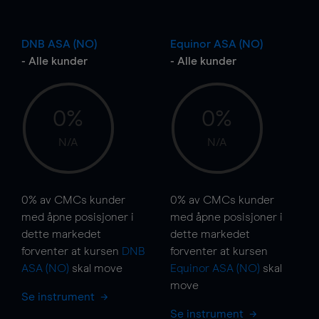
DNB ASA (NO)
Equinor ASA (NO)
- Alle kunder
- Alle kunder
0%
0%
N/A
N/A
0%
av CMCs kunder
0%
av CMCs kunder
med åpne posisjoner i
med åpne posisjoner i
dette markedet
dette markedet
forventer at kursen
DNB
forventer at kursen
ASA (NO)
skal
move
Equinor ASA (NO)
skal
move
Se instrument
Se instrument