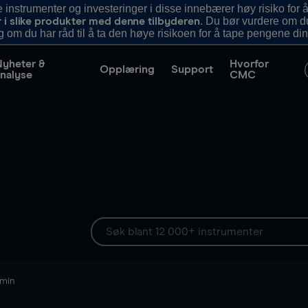
nstrumenter og investeringer i disse innebærer høy risiko for å
. Du bør vurdere om d
r i slike produkter med denne tilbyderen
g om du har råd til å ta den høye risikoen for å tape pengene din
Nyheter &
Hvorfor
Opplæring
Support
nalyse
CMC
 min