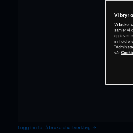
Vi bryr 
Vi bruker c
samler vi d
opplevelse
innhold ell
"Administr
vår
Cookie
Logg inn for å bruke chartverktøy