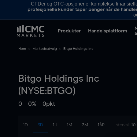
CFDer og OTC-opsjoner er komplekse finansielle i
profesjonelle kunder taper penger når de handle
o
Produkter
Handelsplattform
a
Hem
Markedsutvalg
Bitgo Holdings Inc
Bitgo Holdings Inc
(NYSE:BTGO)
0
0%
0pkt
1D
3D
1U
1M
3M
1ÅR
Intervall:
10