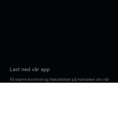
Last ned vår app
Få større kontroll og fleksibilitet på handelen din når
du er på farten.