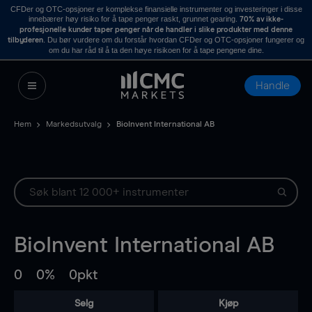
CFDer og OTC-opsjoner er komplekse finansielle instrumenter og investeringer i disse
innebærer høy risiko for å tape penger raskt, grunnet gearing.
70% av ikke-
profesjonelle kunder taper penger når de handler i slike produkter med denne
. Du bør vurdere om du forstår hvordan CFDer og OTC-opsjoner fungerer og
tilbyderen
om du har råd til å ta den høye risikoen for å tape pengene dine.
Handle
Hem
Markedsutvalg
BioInvent International AB
BioInvent International AB
0
0%
0pkt
Selg
Kjøp