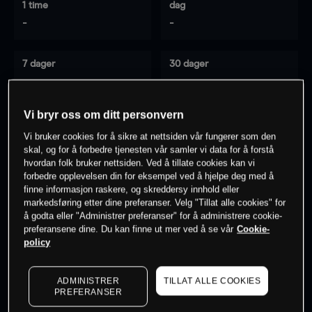
1 time
dag
-
-
7 dager
30 dager
-
-
Vi bryr oss om ditt personvern
Vi bruker cookies for å sikre at nettsiden vår fungerer som den
0
% av kunder er
på dette instrumentet
skal, og for å forbedre tjenesten vår samler vi data for å forstå
hvordan folk bruker nettsiden. Ved å tillate cookies kan vi
forbedre opplevelsen din for eksempel ved å hjelpe deg med å
Søk om konto
finne informasjon raskere, og skreddersy innhold eller
markedsføring etter dine preferanser. Velg "Tillat alle cookies" for
å godta eller "Administrer preferanser" for å administrere cookie-
preferansene dine. Du kan finne ut mer ved å se vår
Cookie-
policy
Kursene er veiledende.
Log in
to see latest market data
ADMINISTRER
TILLAT ALLE COOKIES
PREFERANSER