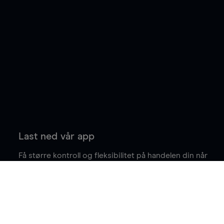
Last ned vår app
Få større kontroll og fleksibilitet på handelen din når
du er på farten.