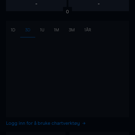
-
-
0
1D
3D
1U
1M
3M
1ÅR
Logg inn for å bruke chartverktøy