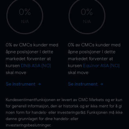
0%
0%
N/A
N/A
0%
av CMCs kunder med
0%
av CMCs kunder med
åpne posisjoner i dette
åpne posisjoner i dette
markedet forventer at
markedet forventer at
kursen
DNB ASA (NO)
kursen
Equinor ASA (NO)
skal
move
skal
move
Se instrument
Se instrument
Kundesentimentfunksjonen er levert av CMC Markets og er kun
for generell informasjon, den er historisk og er ikke ment for å gi
noen form for handels- eller investeringsråd. Funksjonen må ikke
danne grunnlaget for dine handels- eller
investeringsbeslutninger.