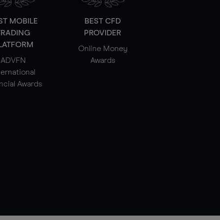
ST MOBILE
BEST CFD
TRADING
PROVIDER
LATFORM
Online Money
ADVFN
Awards
ternational
ncial Awards