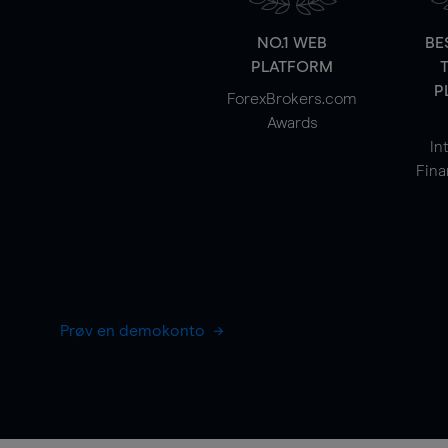
NO.1 WEB
BE
PLATFORM
P
ForexBrokers.com
Awards
In
Fina
Prøv en demokonto