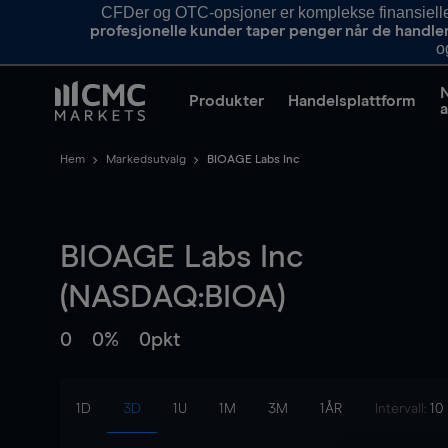
CFDer og OTC-opsjoner er komplekse finansielle i
profesjonelle kunder taper penger når de handle
o
Produkter
Handelsplattform
a
Hem
Markedsutvalg
BIOAGE Labs Inc
BIOAGE Labs Inc
(NASDAQ:BIOA)
0
0%
0pkt
1D
3D
1U
1M
3M
1ÅR
Intervall:
10