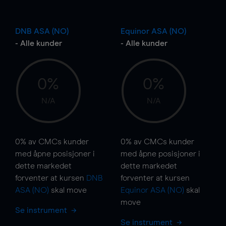
DNB ASA (NO)
Equinor ASA (NO)
- Alle kunder
- Alle kunder
0%
0%
N/A
N/A
0%
av CMCs kunder
0%
av CMCs kunder
med åpne posisjoner i
med åpne posisjoner i
dette markedet
dette markedet
forventer at kursen
DNB
forventer at kursen
ASA (NO)
skal
move
Equinor ASA (NO)
skal
move
Se instrument
Se instrument