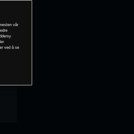
enesten vår
bedre
eddersy
ler
mer ved å se