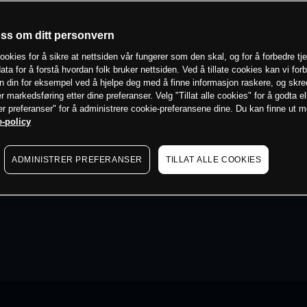
oss om ditt personvern
ookies for å sikre at nettsiden vår fungerer som den skal, og for å forbedre tj
ata for å forstå hvordan folk bruker nettsiden. Ved å tillate cookies kan vi for
n din for eksempel ved å hjelpe deg med å finne informasjon raskere, og skr
er markedsføring etter dine preferanser. Velg "Tillat alle cookies" for å godta el
er preferanser" for å administrere cookie-preferansene dine. Du kan finne ut 
-policy
ADMINISTRER PREFERANSER
TILLAT ALLE COOKIES