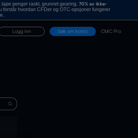
 tape penger raskt, grunnet gearing.
70% av ikke-
u forstår hvordan CFDer og OTC-opsjoner fungerer
e.
Logg inn
Søk om konto
CMC Pro