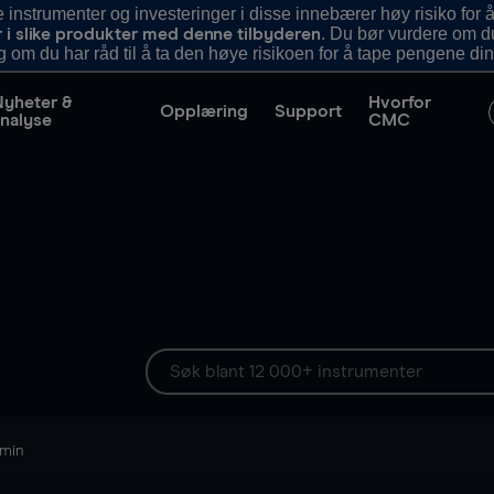
nstrumenter og investeringer i disse innebærer høy risiko for å
. Du bør vurdere om d
r i slike produkter med denne tilbyderen
g om du har råd til å ta den høye risikoen for å tape pengene din
Nyheter &
Hvorfor
Opplæring
Support
nalyse
CMC
 min