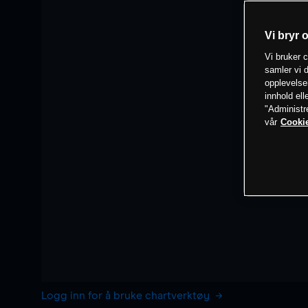
Vi bryr 
Vi bruker c
samler vi d
opplevelse
innhold ell
"Administr
vår
Cookie
Logg inn for å bruke chartverktøy