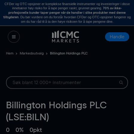
CFDer og OTC-opsjoner er komplekse finansielle instrumenter og investeringer i disse
innebærer høy risiko for å tape penger raskt, grunnet gearing.
70% av ikke-
profesjonelle kunder taper penger når de handler i slike produkter med denne
. Du bør vurdere om du forstår hvordan CFDer og OTC-opsjoner fungerer og
tilbyderen
om du har råd til å ta den høye risikoen for å tape pengene dine.
Handle
Hem
Markedsutvalg
Billington Holdings PLC
Billington Holdings PLC
(LSE:BILN)
0
0%
0pkt