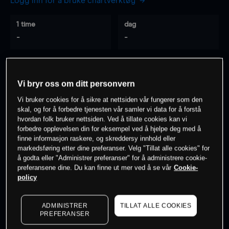
Logg inn for å bruke chartverktøy
1 time
dag
-
-
7 dager
30 dager
-
-
Vi bryr oss om ditt personvern
Vi bruker cookies for å sikre at nettsiden vår fungerer som den
skal, og for å forbedre tjenesten vår samler vi data for å forstå
hvordan folk bruker nettsiden. Ved å tillate cookies kan vi
0
% av kunder er
på dette instrumentet
forbedre opplevelsen din for eksempel ved å hjelpe deg med å
finne informasjon raskere, og skreddersy innhold eller
markedsføring etter dine preferanser. Velg "Tillat alle cookies" for
Søk om konto
å godta eller "Administrer preferanser" for å administrere cookie-
preferansene dine. Du kan finne ut mer ved å se vår
Cookie-
policy
ADMINISTRER
TILLAT ALLE COOKIES
PREFERANSER
Kursene er veiledende.
Log in
to see latest market data