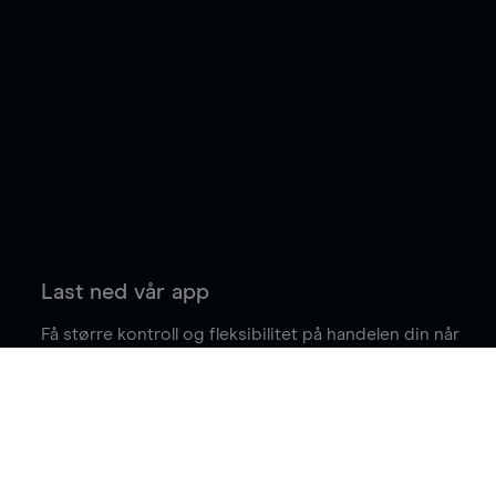
Last ned vår app
Få større kontroll og fleksibilitet på handelen din når
du er på farten.