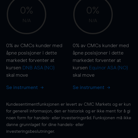
0%
0%
N/A
N/A
0%
av CMCs kunder med
0%
av CMCs kunder med
åpne posisjoner i dette
åpne posisjoner i dette
markedet forventer at
markedet forventer at
kursen
DNB ASA (NO)
kursen
Equinor ASA (NO)
skal
move
skal
move
Se instrument
Se instrument
Kundesentimentfunksjonen er levert av CMC Markets og er kun
for generell informasjon, den er historisk og er ikke ment for å gi
noen form for handels- eller investeringsråd. Funksjonen må ikke
danne grunnlaget for dine handels- eller
investeringsbeslutninger.