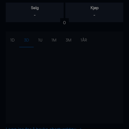
Selg
Kjøp
-
-
0
1D
3D
1U
1M
3M
1ÅR