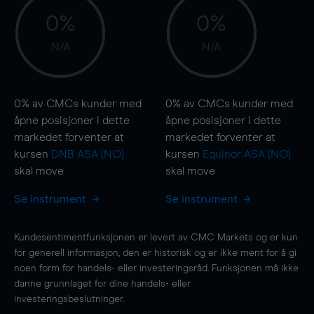
0%
0%
N/A
N/A
0%
av CMCs kunder med
0%
av CMCs kunder med
åpne posisjoner i dette
åpne posisjoner i dette
markedet forventer at
markedet forventer at
kursen
DNB ASA (NO)
kursen
Equinor ASA (NO)
skal
move
skal
move
Se instrument
Se instrument
Kundesentimentfunksjonen er levert av CMC Markets og er kun
for generell informasjon, den er historisk og er ikke ment for å gi
noen form for handels- eller investeringsråd. Funksjonen må ikke
danne grunnlaget for dine handels- eller
investeringsbeslutninger.