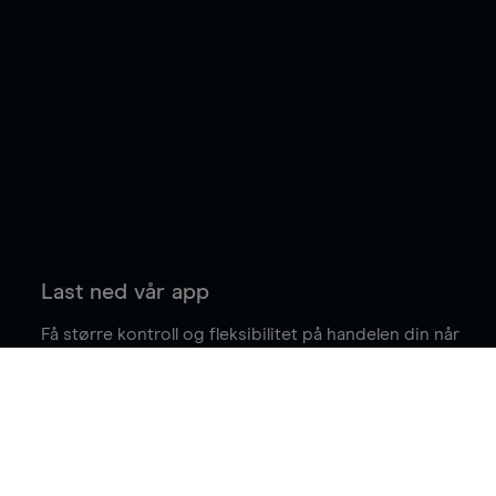
Last ned vår app
Få større kontroll og fleksibilitet på handelen din når
du er på farten.