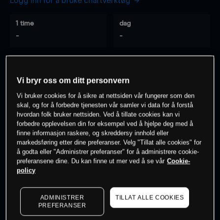
Logg inn for å bruke chartverktøy
1 time
dag
-
-
7 dager
30 dager
-
-
Vi bryr oss om ditt personvern
Vi bruker cookies for å sikre at nettsiden vår fungerer som den
skal, og for å forbedre tjenesten vår samler vi data for å forstå
hvordan folk bruker nettsiden. Ved å tillate cookies kan vi
0
% av kunder er
på dette instrumentet
forbedre opplevelsen din for eksempel ved å hjelpe deg med å
finne informasjon raskere, og skreddersy innhold eller
markedsføring etter dine preferanser. Velg "Tillat alle cookies" for
Søk om konto
å godta eller "Administrer preferanser" for å administrere cookie-
preferansene dine. Du kan finne ut mer ved å se vår
Cookie-
policy
ADMINISTRER
TILLAT ALLE COOKIES
PREFERANSER
Kursene er veiledende.
Log in
to see latest market data