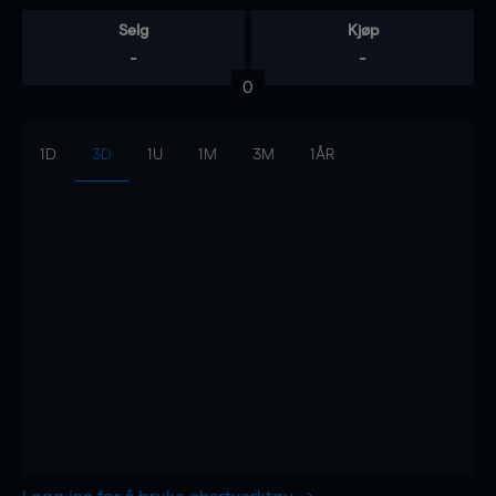
Selg
Kjøp
-
-
0
1D
3D
1U
1M
3M
1ÅR