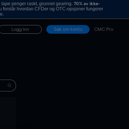
 tape penger raskt, grunnet gearing.
70% av ikke-
u forstår hvordan CFDer og OTC-opsjoner fungerer
e.
Logg inn
Søk om konto
CMC Pro