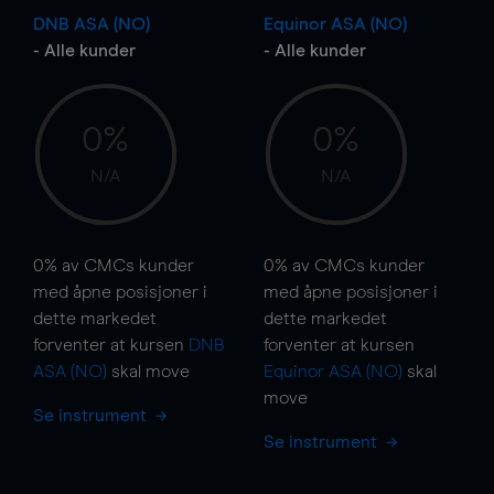
DNB ASA (NO)
Equinor ASA (NO)
- Alle kunder
- Alle kunder
0%
0%
N/A
N/A
0%
av CMCs kunder
0%
av CMCs kunder
med åpne posisjoner i
med åpne posisjoner i
dette markedet
dette markedet
forventer at kursen
DNB
forventer at kursen
ASA (NO)
skal
move
Equinor ASA (NO)
skal
move
Se instrument
Se instrument