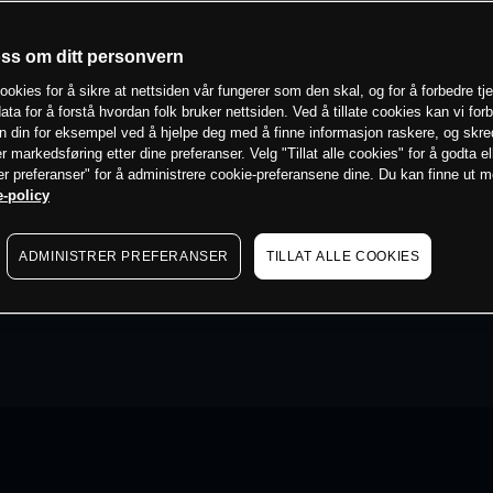
oss om ditt personvern
ookies for å sikre at nettsiden vår fungerer som den skal, og for å forbedre tj
ata for å forstå hvordan folk bruker nettsiden. Ved å tillate cookies kan vi for
n din for eksempel ved å hjelpe deg med å finne informasjon raskere, og skr
er markedsføring etter dine preferanser. Velg "Tillat alle cookies" for å godta el
er preferanser" for å administrere cookie-preferansene dine. Du kan finne ut 
-policy
ADMINISTRER PREFERANSER
TILLAT ALLE COOKIES