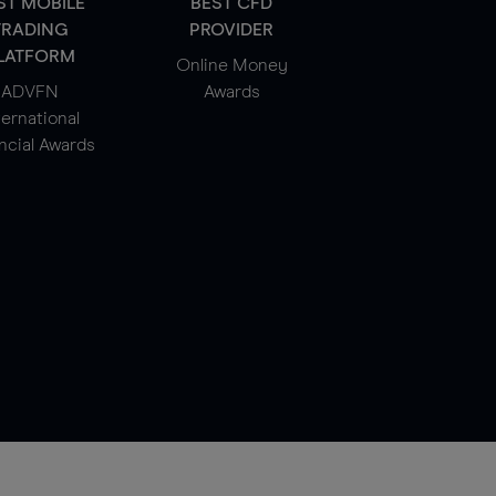
ST MOBILE
BEST CFD
TRADING
PROVIDER
LATFORM
Online Money
ADVFN
Awards
ternational
ncial Awards