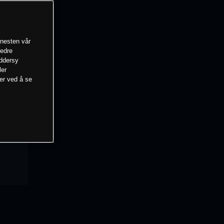
enesten vår
bedre
eddersy
ler
mer ved å se