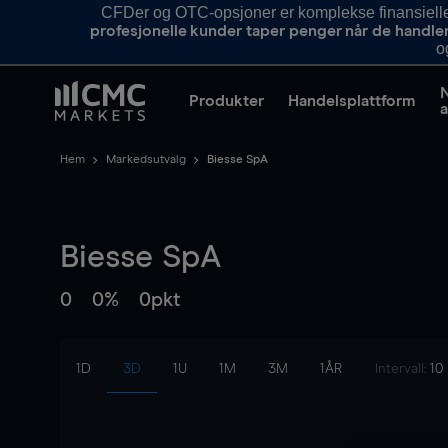
CFDer og OTC-opsjoner er komplekse finansielle i
profesjonelle kunder taper penger når de handle
o
Produkter
Handelsplattform
a
Hem
Markedsutvalg
Biesse SpA
Biesse SpA
0
0%
0pkt
1D
3D
1U
1M
3M
1ÅR
Intervall:
10