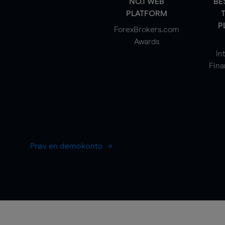
NO.1 WEB
BE
PLATFORM
P
ForexBrokers.com
Awards
In
Fina
Prøv en demokonto