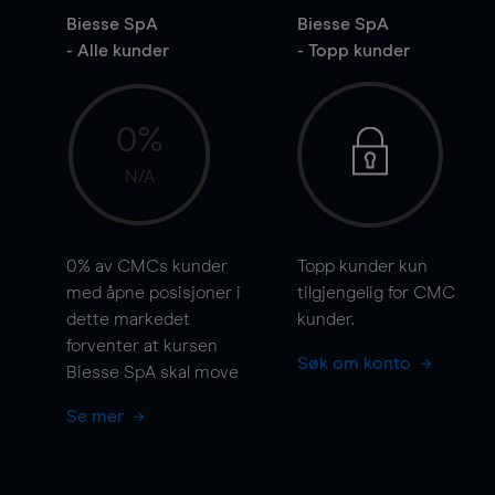
Biesse SpA
Biesse SpA
- Alle kunder
- Topp kunder
0%
N/A
0%
av CMCs kunder
Topp kunder kun
med åpne posisjoner i
tilgjengelig for CMC
dette markedet
kunder.
forventer at kursen
Søk om konto
Biesse SpA skal
move
Se mer