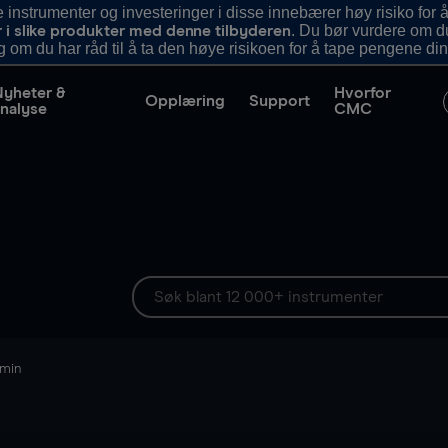
nstrumenter og investeringer i disse innebærer høy risiko for å
. Du bør vurdere om d
r i slike produkter med denne tilbyderen
g om du har råd til å ta den høye risikoen for å tape pengene din
Nyheter &
Hvorfor
Opplæring
Support
nalyse
CMC
 min