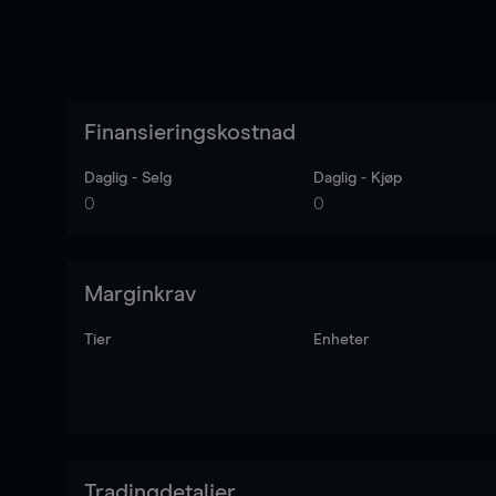
Finansieringskostnad
Daglig - Selg
Daglig - Kjøp
0
0
Marginkrav
Tier
Enheter
Tradingdetaljer