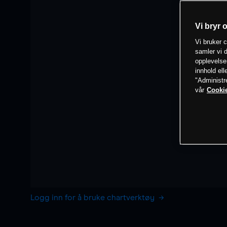
Vi bryr 
Vi bruker c
samler vi d
opplevelse
innhold ell
"Administr
vår
Cookie
Logg inn for å bruke chartverktøy