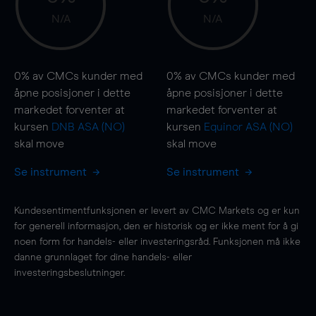
N/A
N/A
0%
av CMCs kunder med
0%
av CMCs kunder med
åpne posisjoner i dette
åpne posisjoner i dette
markedet forventer at
markedet forventer at
kursen
DNB ASA (NO)
kursen
Equinor ASA (NO)
skal
move
skal
move
Se instrument
Se instrument
Kundesentimentfunksjonen er levert av CMC Markets og er kun
for generell informasjon, den er historisk og er ikke ment for å gi
noen form for handels- eller investeringsråd. Funksjonen må ikke
danne grunnlaget for dine handels- eller
investeringsbeslutninger.