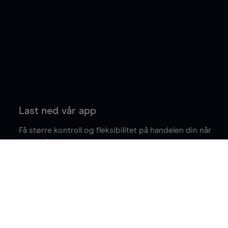
Last ned vår app
Få større kontroll og fleksibilitet på handelen din når
du er på farten.