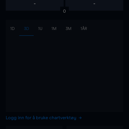
-
-
0
1D
3D
1U
1M
3M
1ÅR
Logg inn for å bruke chartverktøy