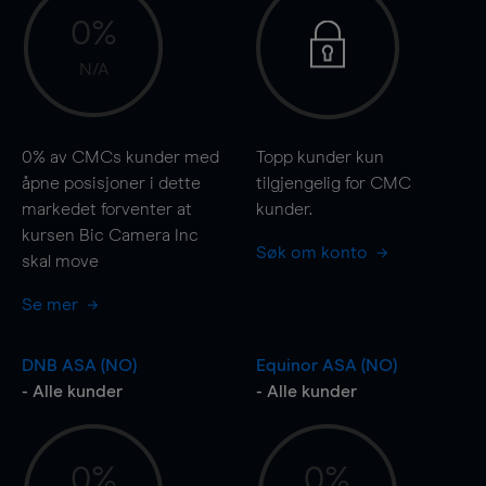
0%
N/A
0%
av CMCs kunder med
Topp kunder kun
åpne posisjoner i dette
tilgjengelig for CMC
markedet forventer at
kunder.
kursen Bic Camera Inc
Søk om konto
skal
move
Se mer
DNB ASA (NO)
Equinor ASA (NO)
- Alle kunder
- Alle kunder
0%
0%