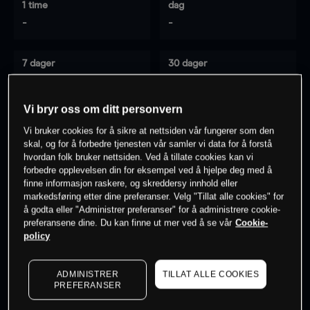
1 time
dag
-
-
7 dager
30 dager
-
-
Vi bryr oss om ditt personvern
Vi bruker cookies for å sikre at nettsiden vår fungerer som den
0
% av kunder er
på dette instrumentet
skal, og for å forbedre tjenesten vår samler vi data for å forstå
hvordan folk bruker nettsiden. Ved å tillate cookies kan vi
forbedre opplevelsen din for eksempel ved å hjelpe deg med å
finne informasjon raskere, og skreddersy innhold eller
Søk om konto
markedsføring etter dine preferanser. Velg "Tillat alle cookies" for
å godta eller "Administrer preferanser" for å administrere cookie-
preferansene dine. Du kan finne ut mer ved å se vår
Cookie-
policy
ADMINISTRER
TILLAT ALLE COOKIES
Kursene er veiledende.
Log in
to see latest market data
PREFERANSER