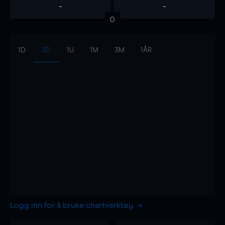
-
-
0
1D
3D
1U
1M
3M
1ÅR
Logg inn for å bruke chartverktøy