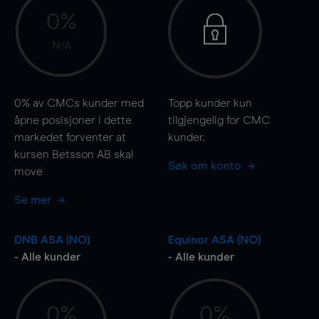
0%
N/A
0%
av CMCs kunder med
Topp kunder kun
åpne posisjoner i dette
tilgjengelig for CMC
markedet forventer at
kunder.
kursen Betsson AB skal
Søk om konto
move
Se mer
DNB ASA (NO)
Equinor ASA (NO)
- Alle kunder
- Alle kunder
0%
0%