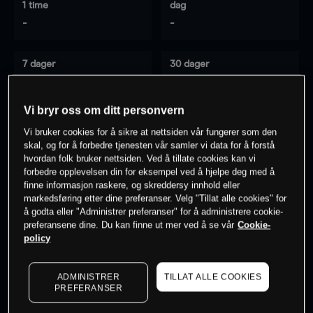
1 time
dag
-
-
7 dager
30 dager
-
-
Vi bryr oss om ditt personvern
Vi bruker cookies for å sikre at nettsiden vår fungerer som den
0
% av kunder er
på dette instrumentet
skal, og for å forbedre tjenesten vår samler vi data for å forstå
hvordan folk bruker nettsiden. Ved å tillate cookies kan vi
forbedre opplevelsen din for eksempel ved å hjelpe deg med å
finne informasjon raskere, og skreddersy innhold eller
Søk om konto
markedsføring etter dine preferanser. Velg "Tillat alle cookies" for
å godta eller "Administrer preferanser" for å administrere cookie-
preferansene dine. Du kan finne ut mer ved å se vår
Cookie-
policy
ADMINISTRER
TILLAT ALLE COOKIES
Kursene er veiledende.
Log in
to see latest market data
PREFERANSER