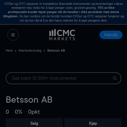
CFDer og OTC-opsjoner er komplekse finansielle instrumenter og investeringer i disse
innebærer høy risiko for å tape penger raskt, grunnet gearing.
70% av ikke-
profesjonelle kunder taper penger når de handler i slike produkter med denne
. Du bør vurdere om du forstår hvordan CFDer og OTC-opsjoner fungerer og
tilbyderen
om du har råd til å ta den høye risikoen for å tape pengene dine.
Handle
Hem
Markedsutvalg
Betsson AB
Betsson AB
0
0%
0pkt
Selg
Kjøp