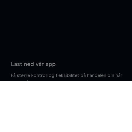
Last ned vår app
Få større kontroll og fleksibilitet på handelen din når
du er på farten.