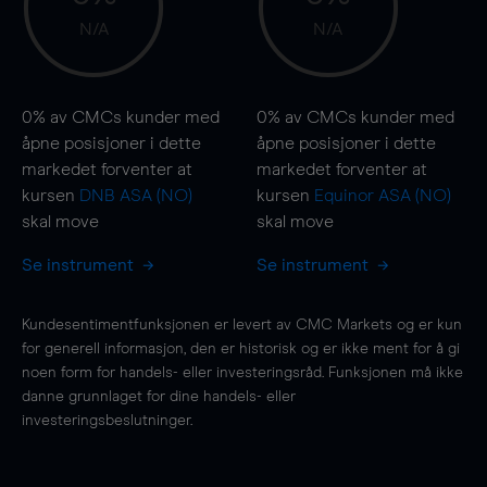
N/A
N/A
0%
av CMCs kunder med
0%
av CMCs kunder med
åpne posisjoner i dette
åpne posisjoner i dette
markedet forventer at
markedet forventer at
kursen
DNB ASA (NO)
kursen
Equinor ASA (NO)
skal
move
skal
move
Se instrument
Se instrument
Kundesentimentfunksjonen er levert av CMC Markets og er kun
for generell informasjon, den er historisk og er ikke ment for å gi
noen form for handels- eller investeringsråd. Funksjonen må ikke
danne grunnlaget for dine handels- eller
investeringsbeslutninger.